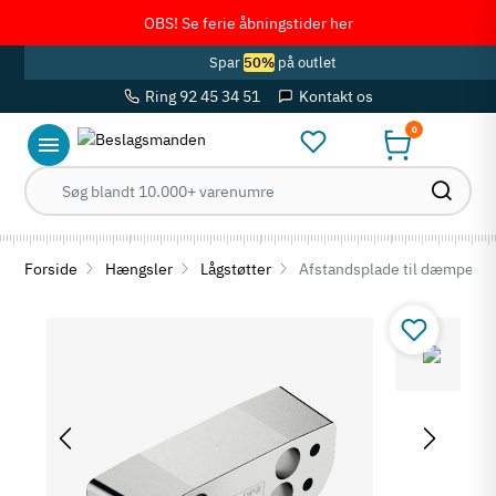
OBS! Se ferie åbningstider her
Spar
50%
på outlet
Ring 92 45 34 51
Kontakt os
0
Forside
Hængsler
Lågstøtter
Afstandsplade til dæmper (