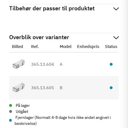
Tilbehør der passer til produktet
Overblik over varianter
Billed
Ref.
Model
Enhedspris
Status
An
365.13.604
A
0
365.13.605
B
0
På lager
Udgået
Fjernlager (Normalt 4-8 dage hvis ikke andet angivet i
beskrivelse)