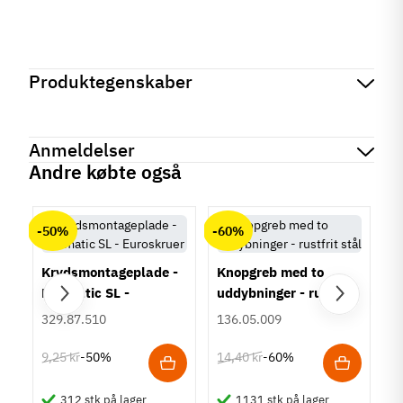
Produktegenskaber
Mærker
Haefele
Reference
365.13.604
Anmeldelser
Produktinformation
Andre købte også
Materiale
chat
Anmeldelser (0)
Stål
-50%
-60%
Tilstand
Ny
Der er ingen kundeanmeldelser endnu.
Krydsmontageplade -
Knopgreb med to
Duomatic SL -
uddybninger - rustfrit
Euroskruer
stål
329.87.510
136.05.009
9,25 kr
14,40 kr
-50%
-60%
312 stk på lager
1131 stk på lager