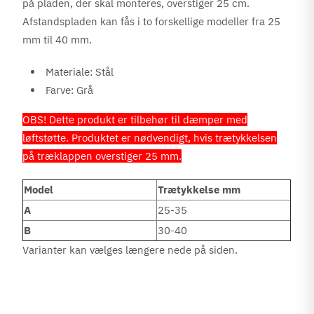
på pladen, der skal monteres, overstiger 25 cm.
Afstandspladen kan fås i to forskellige modeller fra 25
mm til 40 mm.
Materiale: Stål
Farve: Grå
OBS! Dette produkt er tilbehør til dæmper med
løftstøtte. Produktet er nødvendigt, hvis trætykkelsen
på træklappen overstiger 25 mm.
Model
Trætykkelse mm
A
25-35
B
30-40
Varianter kan vælges længere nede på siden.