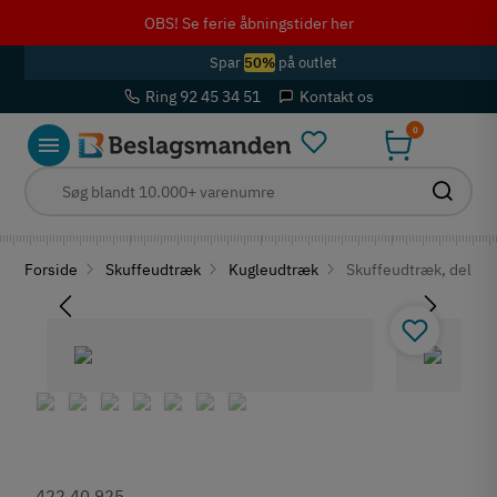
OBS! Se ferie åbningstider her
Spar
50%
på outlet
Ring 92 45 34 51
Kontakt os
0
Forside
Skuffeudtræk
Kugleudtræk
Skuffeudtræk, deludt
422.40.925