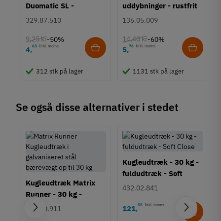
550 mm
Duomatic SL -
uddybninger - rustfrit
600 mm
Euroskruer
stål
329.87.510
136.05.009
650 mm
700 mm
9,25 kr
14,40 kr
-50%
-60%
Vægt/bæreevne
63
Inkl. moms
76
Inkl. moms
4
5
,
,
31-60 kg
312 stk på lager
1131 stk på lager
Tilstand
Ny
Se også disse alternativer i stedet
Kugleudtræk - 30 kg -
fuldudtræk - Soft
Kugleudtræk Matrix
Close
432.02.841
Runner - 30 kg -
fuldudtræk
55
Inkl. moms
121
,
420.50.911