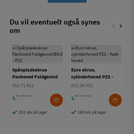
Du vil eventuelt også synes
keyboard_arrow_left
keyboard_arrow_right
om
Forrige
Næste
Spånpladeskrue
Euro skrue,
Panhoved Fuldgevind
cylinderhoved PZ2 -
Ø4,0 - PZ2
fladt hoved
015.71.811
013.20.912
15
Inkl. moms
35
Inkl. moms
1
1
,
,
V
2
201 stk på lager
180 stk på lager
4
1