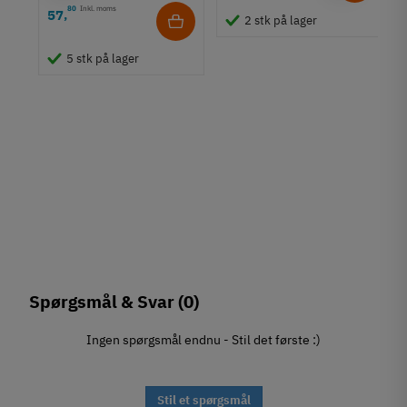
80
Inkl. moms
57
,
2 stk på lager
de
5 stk på lager
Spørgsmål & Svar
(0)
Ingen spørgsmål endnu - Stil det første :)
Stil et spørgsmål