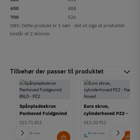
650
488
700
526
OBS: Dette produkt er 1 sæt - det vil sige at produktet
består af 2 skinner
Tilbehør der passer til produktet
Spånpladeskrue
Euro skrue,
Panhoved Fuldgevind
cylinderhoved PZ2 -
Ø4,0 - PZ2
fladt hoved
015.71.811
013.20.912
15
Inkl. moms
35
Inkl. moms
1
1
,
,
il