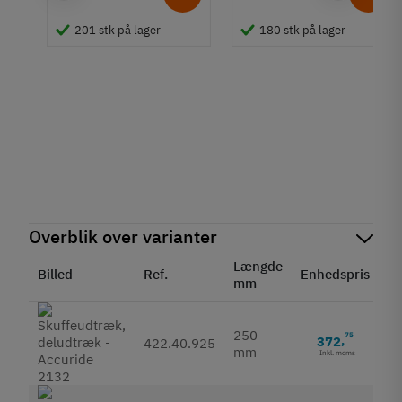
r
201 stk på lager
180 stk på lager
Overblik over varianter
Længde
Billed
Ref.
Enhedspris
St
mm
250
75
372
,
422.40.925
mm
Inkl. moms