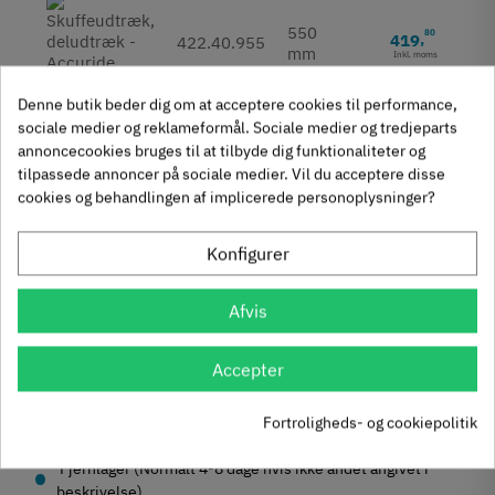
550
80
419
,
422.40.955
mm
Inkl. moms
Denne butik beder dig om at acceptere cookies til performance,
sociale medier og reklameformål. Sociale medier og tredjeparts
600
50
450
,
422.40.960
annoncecookies bruges til at tilbyde dig funktionaliteter og
mm
Inkl. moms
tilpassede annoncer på sociale medier. Vil du acceptere disse
cookies og behandlingen af implicerede personoplysninger?
650
15
462
,
422.40.965
Konfigurer
mm
Inkl. moms
Afvis
700
75
462
,
422.40.970
mm
Inkl. moms
Accepter
På lager
Fortroligheds- og cookiepolitik
Udgået
Fjernlager (Normalt 4-8 dage hvis ikke andet angivet i
beskrivelse)