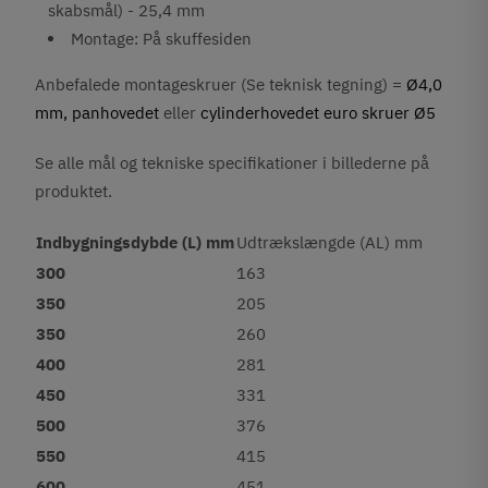
skabsmål) - 25,4 mm
Montage: På skuffesiden
Anbefalede montageskruer (Se teknisk tegning) =
Ø4,0
mm, panhovedet
eller
cylinderhovedet euro skruer Ø5
Se alle mål og tekniske specifikationer i billederne på
produktet.
Indbygningsdybde (L) mm
Udtrækslængde (AL) mm
300
163
350
205
350
260
400
281
450
331
500
376
550
415
600
451