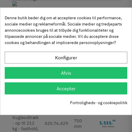
550
00
936
,
420.76.425
mm
Denne butik beder dig om at acceptere cookies til performance,
Inkl. moms
sociale medier og reklameformål. Sociale medier og tredjeparts
annoncecookies bruges til at tilbyde dig funktionaliteter og
tilpassede annoncer på sociale medier. Vil du acceptere disse
600
50
1.073
,
420.76.426
cookies og behandlingen af implicerede personoplysninger?
mm
Inkl. moms
Konfigurer
650
00
1.111
,
420.76.427
mm
Afvis
Inkl. moms
Accepter
700
00
1.111
,
420.76.428
mm
Inkl. moms
Fortroligheds- og cookiepolitik
750
00
1.111
,
420.76.429
mm
Inkl. moms