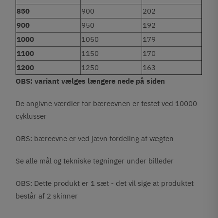
850
900
202
900
950
192
1000
1050
179
1100
1150
170
1200
1250
163
OBS: variant vælges længere nede på siden
De angivne værdier for bæreevnen er testet ved 10000
cyklusser
OBS: bæreevne er ved jævn fordeling af vægten
Se alle mål og tekniske tegninger under billeder
OBS: Dette produkt er 1 sæt - det vil sige at produktet
består af 2 skinner