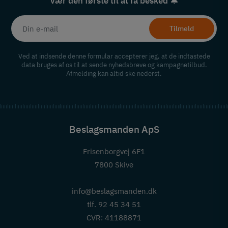
Vær den første til at få besked 🔔
Tilmeld
Ved at indsende denne formular accepterer jeg, at de indtastede
data bruges af os til at sende nyhedsbreve og kampagnetilbud.
Afmelding kan altid ske nederst.
Beslagsmanden ApS
Frisenborgvej 6F1
7800 Skive
info@beslagsmanden.dk
tlf. 92 45 34 51
CVR: 41188871