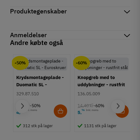
Produktegenskaber
Mærker
Haefele
Reference
420.76.420
Anmeldelser
Produktinformation
Andre købte også
Montering
chat
Anmeldelser (0)
Sidemontering
hyldemontering
-50%
-60%
Udtræk
Overudtræk
Krydsmontageplade -
Knopgreb med to
Duomatic SL -
uddybninger - rustfrit
Længde
Euroskruer
stål
300 mm
329.87.510
136.05.009
350 mm
9,25 kr
14,40 kr
-50%
-60%
400 mm
63
Inkl. moms
76
Inkl. moms
4
5
450 mm
,
,
um
500 mm
550 mm
312 stk på lager
1131 stk på lager
600 mm
650 mm