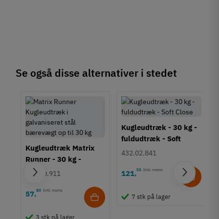
700 mm
750 mm
800 mm
850 mm
900 mm
1000 mm
1100 mm
Se også disse alternativer i stedet
1200 mm
Vægt/bæreevne
101-150 kg
151-200 kg
201-300 kg
Kugleudtræk - 30 kg -
fuldudtræk - Soft
Tilstand
Ny
Kugleudtræk Matrix
Close
432.02.841
Runner - 30 kg -
fuldudtræk
55
Inkl. moms
121
,
420.50.911
80
Inkl. moms
57
,
7 stk på lager
de
3 stk på lager