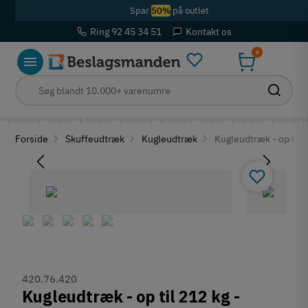
Spar
50%
på outlet
Ring 92 45 34 51
Kontakt os
0
Forside
Skuffeudtræk
Kugleudtræk
Kugleudtræk - op til 
420.76.420
Kugleudtræk - op til 212 kg -