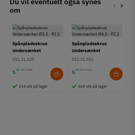
Du vil eventuelt også synes
keyboard_arrow_left
keyboard_arrow_right
om
Forrige
Næste
Spånpladeskrue
Spånpladeskrue
Undersænket
Undersænket
Fuldgevind Ø3,5 - PZ2
Fuldgevind Ø4,5 - PZ2
015.31.620
015.31.915
15
Inkl. moms
15
Inkl. moms
1
1
,
,
K
334 stk på lager
660 stk på lager
s
h
K
3