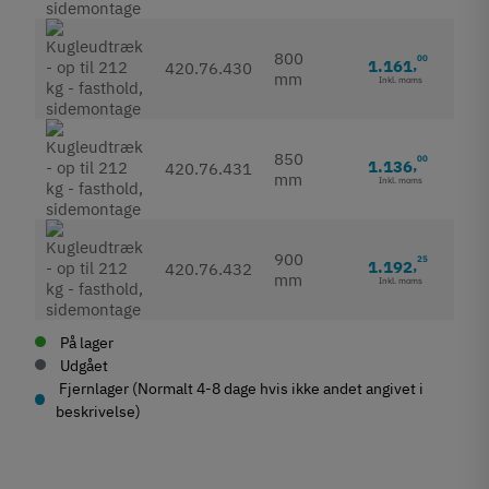
800
00
1.161
,
420.76.430
mm
Inkl. moms
850
00
1.136
,
420.76.431
mm
Inkl. moms
900
25
1.192
,
420.76.432
mm
Inkl. moms
På lager
Udgået
Fjernlager (Normalt 4-8 dage hvis ikke andet angivet i
beskrivelse)