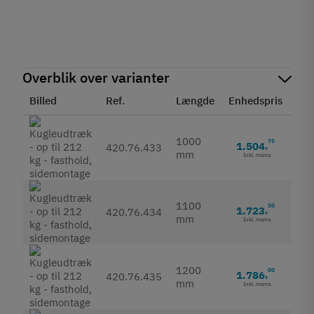
Overblik over varianter
Billed
Ref.
Længde
Enhedspris
Sta
1000
75
1.504
,
420.76.433
mm
Inkl. moms
1100
50
1.723
,
420.76.434
mm
Inkl. moms
1200
00
1.786
,
420.76.435
mm
Inkl. moms