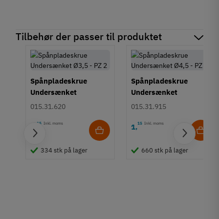
Tilbehør der passer til produktet
Spånpladeskrue
Spånpladeskrue
Undersænket
Undersænket
Fuldgevind Ø3,5 - PZ2
Fuldgevind Ø4,5 - PZ2
015.31.620
015.31.915
15
Inkl. moms
15
Inkl. moms
1
1
,
,
334 stk på lager
660 stk på lager