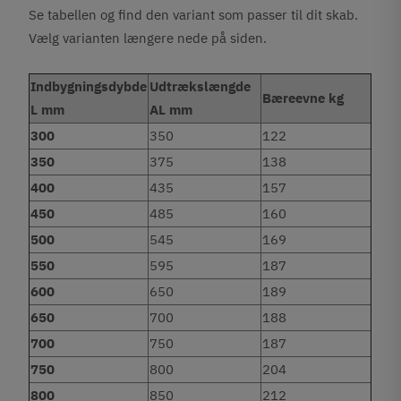
Se tabellen og find den variant som passer til dit skab.
Vælg varianten længere nede på siden.
Indbygningsdybde
Udtrækslængde
Bæreevne kg
L mm
AL mm
300
350
122
350
375
138
400
435
157
450
485
160
500
545
169
550
595
187
600
650
189
650
700
188
700
750
187
750
800
204
800
850
212