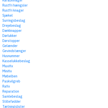
Karabinhager
Rustfri hængsler
Rustfri knager
Sjækel
Surringsbeslag
Drejebeslag
Dækknapper
Dørlukker
Dørstopper
Gelænder
Gevindstænger
Husnummer
Kasselukkebeslag
Maxifix
Minifix
Møbelben
Paskvilgreb
Rafix
Reparation
Samlebeslag
Stillefødder
Tætningslister