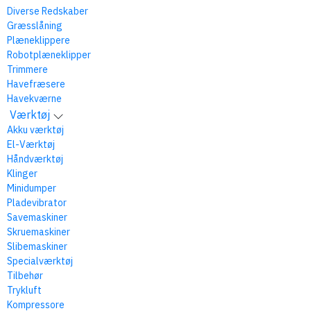
Diverse Redskaber
Græsslåning
Plæneklippere
Robotplæneklipper
Trimmere
Havefræsere
Havekværne
Værktøj
Akku værktøj
El-Værktøj
Håndværktøj
Klinger
Minidumper
Pladevibrator
Savemaskiner
Skruemaskiner
Slibemaskiner
Specialværktøj
Tilbehør
Trykluft
Kompressore