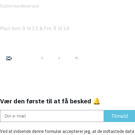
Sublim kundeservice
tlf. 92 45 34 51
Man-tors: 8 til 15 & Fre: 8 til 14
Betal med
Hurtig levering med
Vær den første til at få besked 🔔
Tilmeld
Ved at indsende denne formular accepterer jeg, at de indtastede data