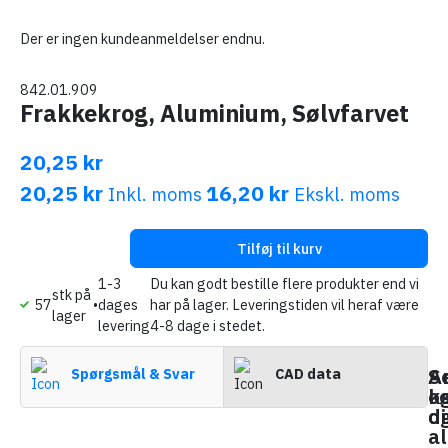
Der er ingen kundeanmeldelser endnu.
842.01.909
Frakkekrog, Aluminium, Sølvfarvet
20,25 kr
20,25 kr
16,20 kr
Inkl. moms
Ekskl. moms
Tilføj til kurv
1-3
Du kan godt bestille flere produkter end vi
stk på
57
•
dages
har på lager. Leveringstiden vil heraf være
lager
levering
4-8 dage i stedet.
A
S
Spørgsmål & Svar
CAD data
k
o
o
d
al