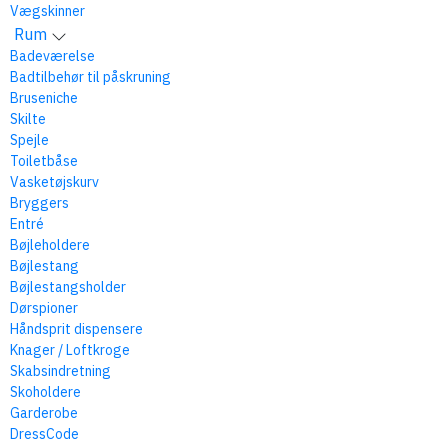
Vægskinner
Rum
Badeværelse
Badtilbehør til påskruning
Bruseniche
Skilte
Spejle
Toiletbåse
Vasketøjskurv
Bryggers
Entré
Bøjleholdere
Bøjlestang
Bøjlestangsholder
Dørspioner
Håndsprit dispensere
Knager / Loftkroge
Skabsindretning
Skoholdere
Garderobe
DressCode