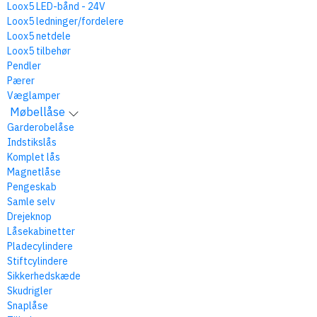
Loox5 LED-bånd - 24V
Loox5 ledninger/fordelere
Loox5 netdele
Loox5 tilbehør
Pendler
Pærer
Væglamper
Møbellåse
Garderobelåse
Indstikslås
Komplet lås
Magnetlåse
Pengeskab
Samle selv
Drejeknop
Låsekabinetter
Pladecylindere
Stiftcylindere
Sikkerhedskæde
Skudrigler
Snaplåse