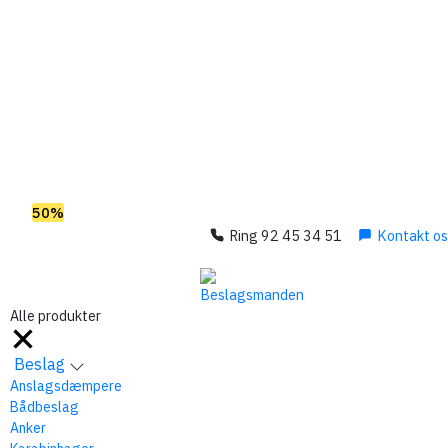
OBS! Se ferie åbningstider her
Spar
50%
på outlet
Ring 92 45 34 51
Kontakt os
Alle produkter
Alle produkter
Beslag
Anslagsdæmpere
Bådbeslag
Anker