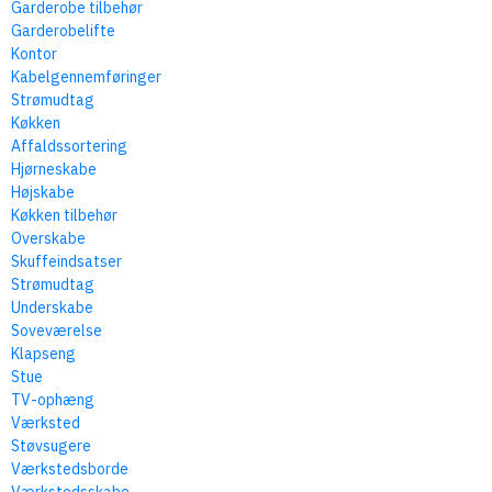
Garderobe tilbehør
Garderobelifte
Kontor
Kabelgennemføringer
Strømudtag
Køkken
Affaldssortering
Hjørneskabe
Højskabe
Køkken tilbehør
Overskabe
Skuffeindsatser
Strømudtag
Underskabe
Soveværelse
Klapseng
Stue
TV-ophæng
Værksted
Støvsugere
Værkstedsborde