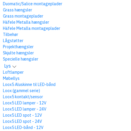
Duomatic/Salice montageplader
Grass hængsler
Grass montageplader
Häfele Metalla hængsler
Häfele Metalla montageplader
Tilbehør
Lågstøtter
Projekthængsler
Skjulte hængsler
Specielle hængsler
Lys
Loftlamper
Møbellys
Loox5 Aluskinne til LED-bånd
Loox (gammel serie)
Loox5 kontakt/sensor
Loox5 LED lamper - 12V
Loox5 LED lamper - 24V
Loox5 LED spot - 12V
Loox5 LED spot - 24V
Loox5 LED-bånd - 12V