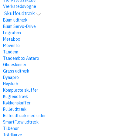
Værkstedsskabe
Værkstedsvogne
Skuffeudtræk
Blum udtræk
Blum Servo-Drive
Legrabox
Metabox
Movento
Tandem
Tandembox Antaro
Glideskinner
Grass udtræk
Dynapro
Højskab
Komplette skuffer
Kugleudtræk
Køkkenskuffer
Rulleudtræk
Rulleudtræk med sider
SmartFlow udtræk
Tilbehør
Trådkurve