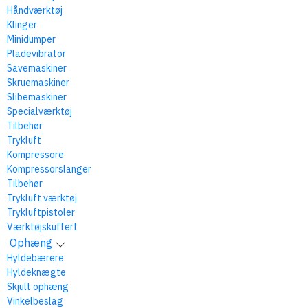
Håndværktøj
Klinger
Minidumper
Pladevibrator
Savemaskiner
Skruemaskiner
Slibemaskiner
Specialværktøj
Tilbehør
Trykluft
Kompressore
Kompressorslanger
Tilbehør
Trykluft værktøj
Trykluftpistoler
Værktøjskuffert
Ophæng
Hyldebærere
Hyldeknægte
Skjult ophæng
Vinkelbeslag