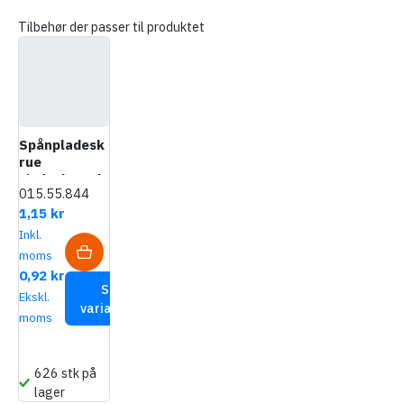
Tilbehør der passer til produktet
Spånpladesk
rue
Lindsehoved
015.55.844
Ø4,0 - PZ2
1,15 kr
Inkl.
moms
0,92 kr
Se
Ekskl.
varianter
moms
626 stk på
lager