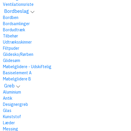
Ventilationsriste
Bordbeslag
Bordben
Bordsamlinger
Bordudtræk
Tilbehør
Udtræksskinner
Filtpuder
Glidesko/Rørben
Glidesøm
Møbelglidere - Udskiftelig
Basiselement A
Møbelglidere B
Greb
Aluminium
Antik
Designergreb
Glas
Kunststof
Læder
Messing