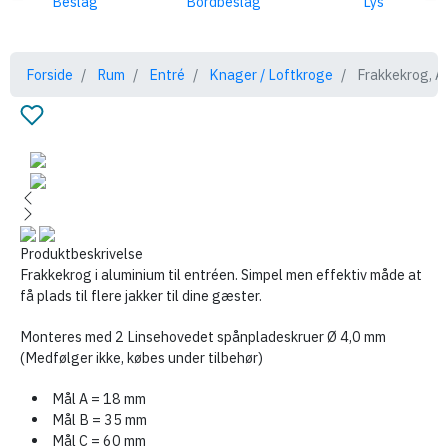
Beslag
Bordbeslag
Lys
Møbellåse
Skydedøre
Restparti
Greb
Montering
Hængsler
Værktøj
Rum
Skuffeudtræk
Ophæng
Hjul
Forside
Rum
Entré
Knager / Loftkroge
Frakkekrog, Al
Produktbeskrivelse
Frakkekrog i aluminium til entréen. Simpel men effektiv måde at
få plads til flere jakker til dine gæster.
Monteres med 2 Linsehovedet spånpladeskruer Ø 4,0 mm
(Medfølger ikke, købes under tilbehør)
Mål A = 18 mm
Mål B = 35 mm
Mål C = 60 mm