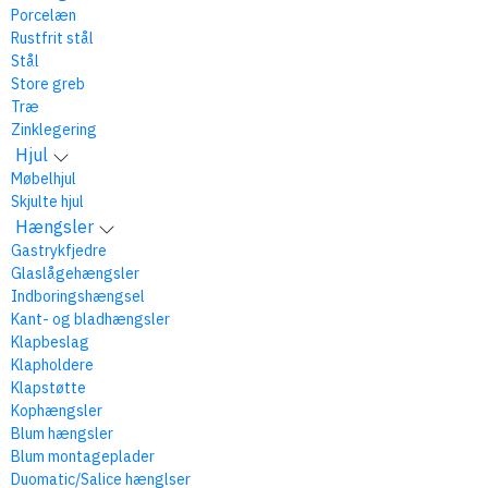
Porcelæn
Rustfrit stål
Stål
Store greb
Træ
Zinklegering
Hjul
Møbelhjul
Skjulte hjul
Hængsler
Gastrykfjedre
Glaslågehængsler
Indboringshængsel
Kant- og bladhængsler
Klapbeslag
Klapholdere
Klapstøtte
Kophængsler
Blum hængsler
Blum montageplader
Duomatic/Salice hænglser