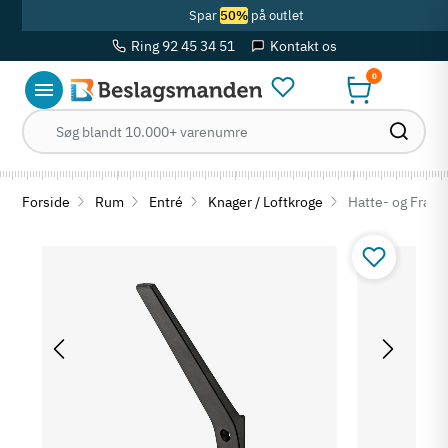
Spar
50%
på outlet
Ring 92 45 34 51
Kontakt os
0
Forside
Rum
Entré
Knager / Loftkroge
Hatte- og Frakke