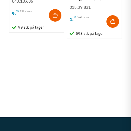
843.18.605
Bruneret
015.39.831
85
Inkl. moms
9
,
15
Inkl. moms
1
,
99 stk på lager
593 stk på lager