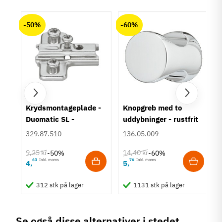
chat
Anmeldelser (0)
Materiale
-50%
-60%
Kunststof
Farve
Sort
Model
Krog/knage
Tilstand
Ny
um
Krydsmontageplade -
Knopgreb med to
Duomatic SL -
uddybninger - rustfrit
Euroskruer
stål
329.87.510
136.05.009
9,25 kr
14,40 kr
-50%
-60%
63
Inkl. moms
76
Inkl. moms
4
5
,
,
312 stk på lager
1131 stk på lager
Se også disse alternativer i stedet