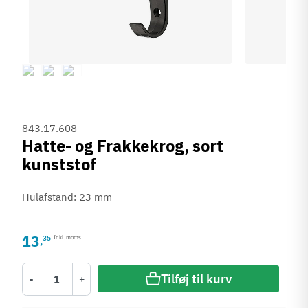
843.17.608
Hatte- og Frakkekrog, sort
kunststof
Hulafstand: 23 mm
13
35
Inkl. moms
,
Tilføj til kurv
-
+