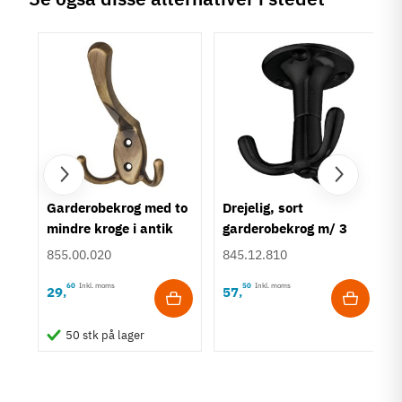
Garderobekrog med to
Drejelig, sort
ing
mindre kroge i antik
garderobekrog m/ 3
tål
brun zinklegering
kroge - loftkrog -
855.00.020
845.12.810
aluminium
60
Inkl. moms
50
Inkl. moms
29
57
,
,
50 stk på lager