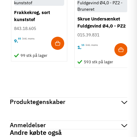
Frakkekrog, sort
Skrue Undersænket
kunststof
Fuldgevind Ø4,0 - PZ2
843.18.605
- Bruneret
015.39.831
85
Inkl. moms
9
,
15
Inkl. moms
1
,
99 stk på lager
593 stk på lager
Produktegenskaber
Mærker
Haefele
Reference
843.17.608
Anmeldelser
På lager
36 Varer
Andre købte også
Produktinformation