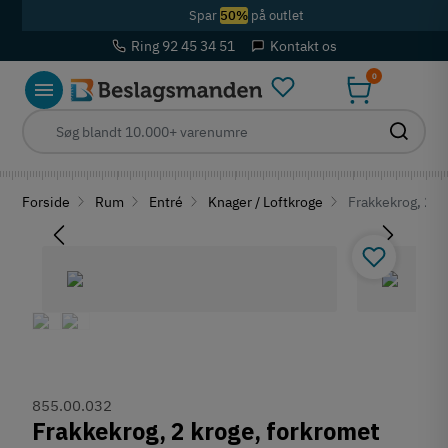
Spar
50%
på outlet
Ring 92 45 34 51
Kontakt os
0
Forside
Rum
Entré
Knager / Loftkroge
Frakkekrog, 2 k
855.00.032
Frakkekrog, 2 kroge, forkromet