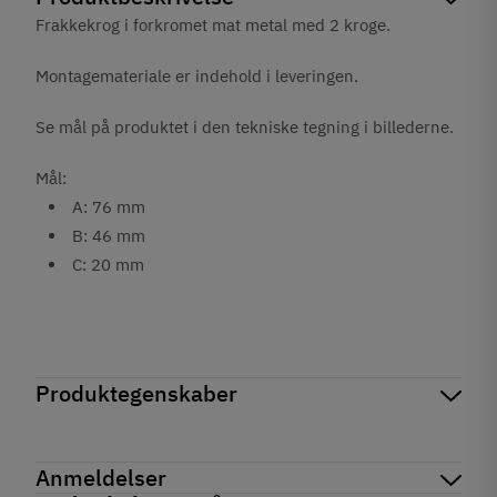
Frakkekrog i forkromet mat metal med 2 kroge.
Montagemateriale er indehold i leveringen.
Se mål på produktet i den tekniske tegning i billederne.
Mål:
A: 76 mm
B: 46 mm
C: 20 mm
Produktegenskaber
Mærker
Haefele
Reference
855.00.032
Anmeldelser
Produktinformation