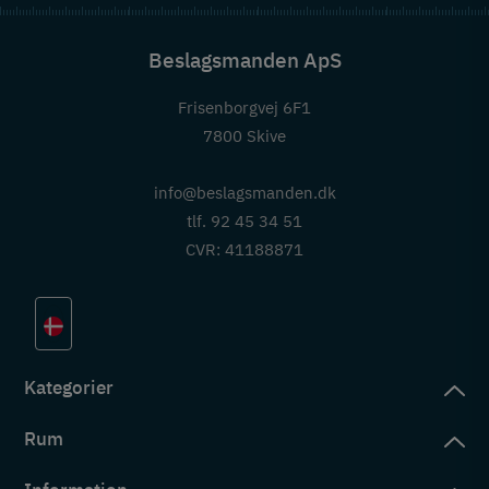
Beslagsmanden ApS
Frisenborgvej 6F1
7800 Skive
info@beslagsmanden.dk
tlf. 92 45 34 51
CVR: 41188871
Kategorier
Rum
slag
rd