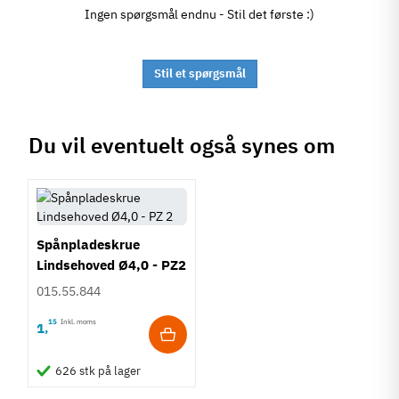
Ingen spørgsmål endnu - Stil det første :)
Stil et spørgsmål
Du vil eventuelt også synes om
Spånpladeskrue
Lindsehoved Ø4,0 - PZ2
015.55.844
15
Inkl. moms
1
,
626 stk på lager