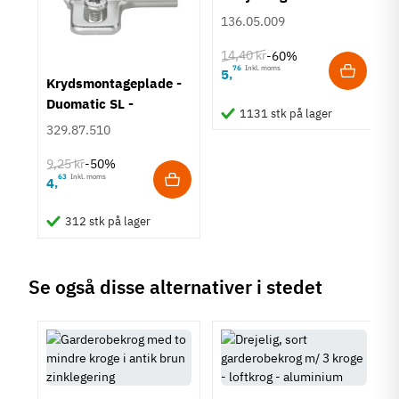
stål
136.05.009
Tilstand
Ny
14,40 kr
-60%
76
Inkl. moms
5
,
um
Krydsmontageplade -
Duomatic SL -
1131 stk på lager
Euroskruer
329.87.510
9,25 kr
-50%
63
Inkl. moms
4
,
312 stk på lager
Se også disse alternativer i stedet