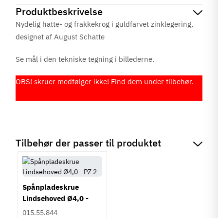
Produktbeskrivelse
Nydelig hatte- og frakkekrog i guldfarvet zinklegering,
designet af August Schatte
Se mål i den tekniske tegning i billederne.
OBS! skruer medfølger ikke! Find dem under tilbehør.
Tilbehør der passer til produktet
Spånpladeskrue
Lindsehoved Ø4,0 -
PZ2
015.55.844