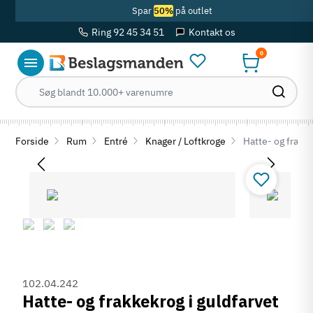
Spar
50%
på outlet
Ring 92 45 34 51
Kontakt os
0
Forside
Rum
Entré
Knager / Loftkroge
Hatte- og frakke
102.04.242
Hatte- og frakkekrog i guldfarvet