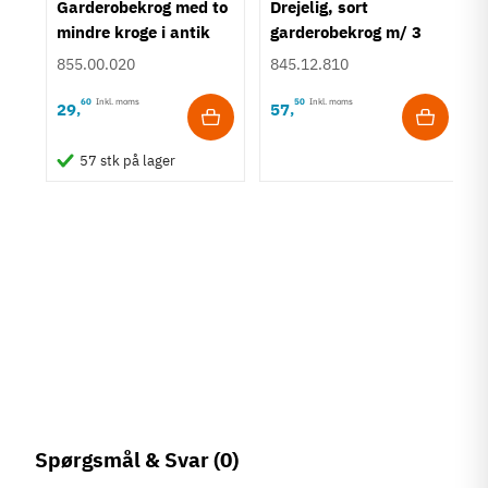
Garderobekrog med to
Drejelig, sort
mindre kroge i antik
garderobekrog m/ 3
brun zinklegering
kroge - loftkrog -
855.00.020
845.12.810
aluminium
60
Inkl. moms
50
Inkl. moms
29
57
,
,
ing
57 stk på lager
tål
Spørgsmål & Svar
(0)