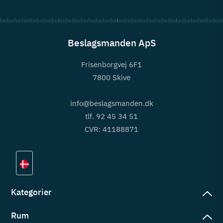
Beslagsmanden ApS
Frisenborgvej 6F1
7800 Skive
info@beslagsmanden.dk
tlf. 92 45 34 51
CVR: 41188871
Kategorier
Rum
slag