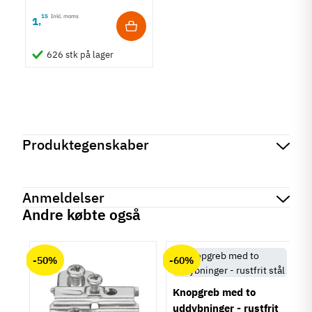
15
Inkl. moms
1
,
626 stk på lager
Produktegenskaber
Mærker
Haefele
Reference
102.04.242
Anmeldelser
Produktinformation
Andre købte også
Materiale
chat
Anmeldelser (0)
Zinklegering
-50%
-60%
Farve
Guld
Knopgreb med to
Model
uddybninger - rustfrit
Krog/knage