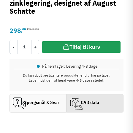
zinklegering, designet af August
Schatte
298
00
Inkl. moms
,
Tilføj til kurv
-
+
•
På fjernlager: Levering 4-8 dage
Du kan godt bestille flere produkter end vi har på lager.
Leveringstiden vil heraf være 4-8 dage i stedet.
Spørgsmål & Svar
CAD data