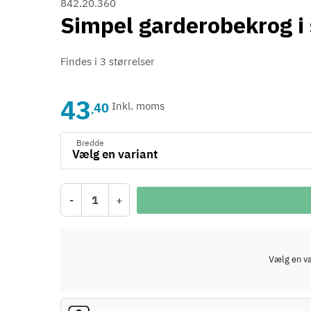
842.20.360
Simpel garderobekrog i 
Findes i 3 størrelser
43
40
Inkl. moms
,
Bredde
-
+
Vælg en var