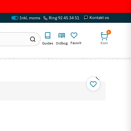
Kontakt os
Ring 92 45 34 51
0
Favorit
Kurv
Guides
Ordbog