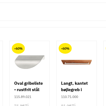
-60%
-60%
Oval gribeliste
Langt, kantet
- rustfrit stål
bøjlegreb i
rustfrit stål m/
115.89.021
110.71.000
hvid overflade
75,85 kr
81,05 kr