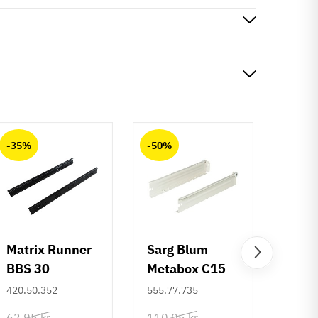
-35%
-50%
-50%
Matrix Runner
Sarg Blum
Greb 
BBS 30
Metabox C15
Rund
kugleudtræk -
320 M - højde
mm
420.50.352
555.77.735
108.6
sort - 500 mm
86 mm
62,95 kr
110,05 kr
132,6