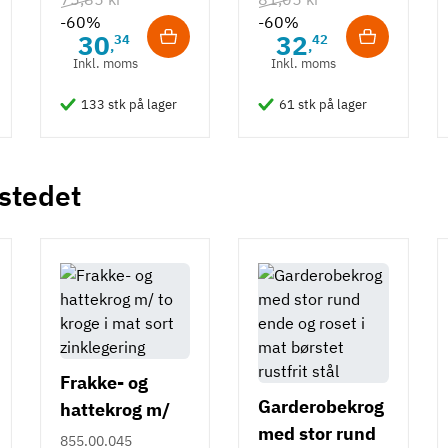
- 490 mm
-60%
-60%
30
32
34
42
,
,
Inkl. moms
Inkl. moms
133 stk på lager
61 stk på lager
 stedet
Frakke- og
Garderobekrog
hattekrog m/
med stor rund
to kroge i mat
855.00.045