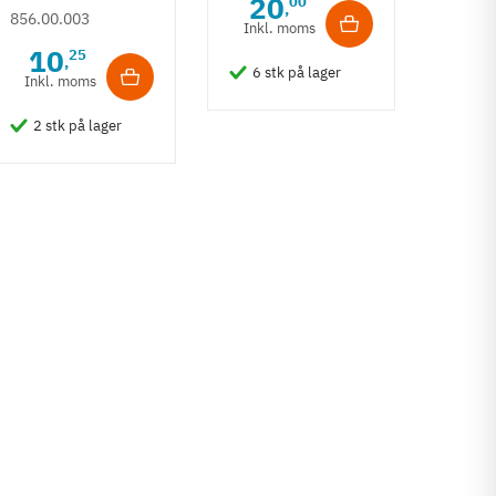
20
00
,
poleret rustfrit
856.00.003
t bu
Inkl. moms
855.0
stål 16,8 - 40,5
mat 
10
25
,
8
mm
6 stk på lager
Inkl. moms
rustf
Inkl
2 stk på lager