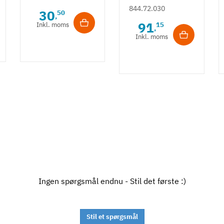
ende og roset i
sort
844.72.030
30
50
,
mat børstet
zinklegering
91
Inkl. moms
15
,
rustfrit stål
Inkl. moms
Ingen spørgsmål endnu - Stil det første :)
Stil et spørgsmål