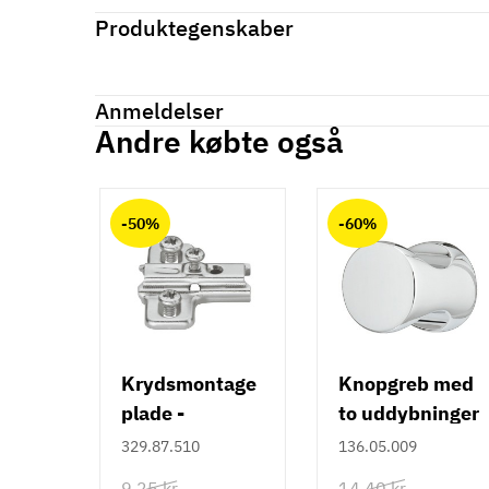
Produktegenskaber
Mærker
Haefele
Reference
842.20.360
Anmeldelser
På lager
1 Enhed
Andre købte også
Produktinformation
Anmeldelser (0)
chat
Materiale
-50%
-60%
Aluminium
Farve
Sort
Model
Krog/knage
Krydsmontage
Knopgreb med
Tilstand
Ny
plade -
to uddybninger
Duomatic SL -
- rustfrit stål
329.87.510
136.05.009
Euroskruer
9,25 kr
14,40 kr