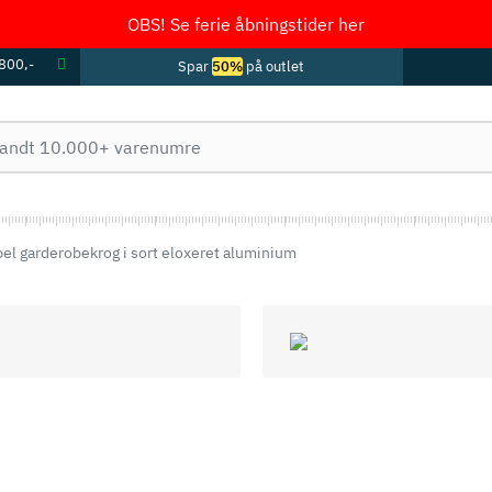
OBS! Se ferie åbningstider her
 800,-
Spar
50%
på outlet
el garderobekrog i sort eloxeret aluminium