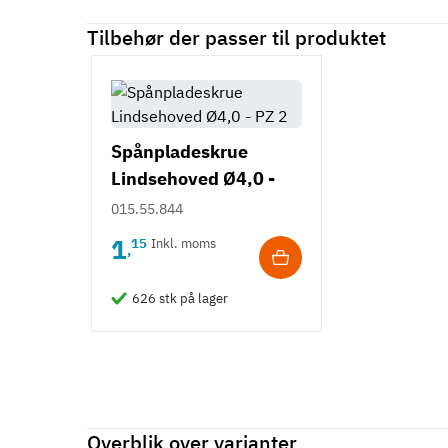
Tilbehør der passer til produktet
Spånpladeskrue
Lindsehoved Ø4,0 -
PZ2
015.55.844
1
15
Inkl. moms
,
626 stk på lager
Overblik over varianter