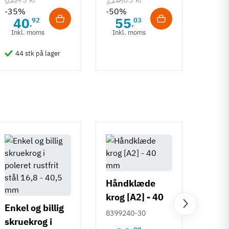
-35%
-50%
-50%
40
55
6
92
03
,
,
Inkl. moms
Inkl. moms
Inkl
44 stk på lager
50 
Håndklæde
krog [A2] - 40
Enkel og billig
mm
Loftk
8399240-30
skruekrog i
samm