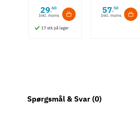
brun
loftkrog -
29
57
60
50
,
,
zinklegering
aluminium
Inkl. moms
Inkl. moms
17 stk på lager
Spørgsmål & Svar
(0)