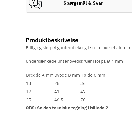
Spørgsmål & Svar
Produktbeskrivelse
Billig og simpel garderobekrog i sort eloxeret alumi
Undersænkede linsehovedskruer Hospa Ø 4 mm
Bredde A mm
Dybde B mm
Højde C mm
13
26
36
17
41
47
25
46,5
70
OBS: Se den tekniske tegning i billede 2