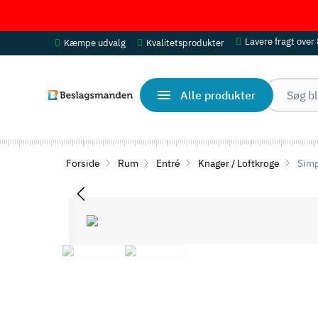
Lavere fragt over
Kæmpe udvalg
Kvalitetsprodukter
Alle produkter
Forside
Rum
Entré
Knager / Loftkroge
Simp