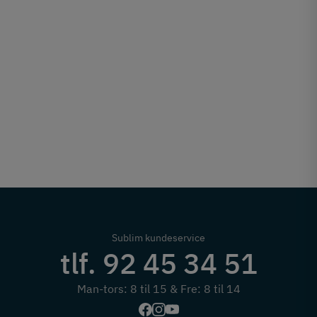
Sublim kundeservice
tlf. 92 45 34 51
Man-tors: 8 til 15 & Fre: 8 til 14