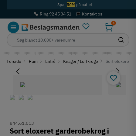
Spar
50%
på outlet
Ring 92 45 34 51
Kontakt os
0
Forside
Rum
Entré
Knager / Loftkroge
Sort eloxeret g
844.61.013
Sort eloxeret garderobekrog i