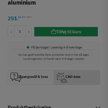
aluminium
251
15
Inkl. moms
,
Tilføj til kurv
-
+
•
På fjernlager: Levering 4-8 hverdage
Du kan godt bestille flere produkter end vi har på lager.
Leveringstiden vil heraf være 4-8 dage i stedet.
Spørgsmål & Svar
CAD data
Produktbeskrivelse