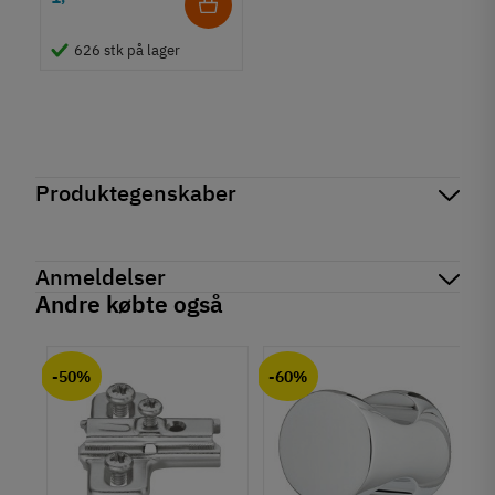
626 stk på lager
Produktegenskaber
Mærker
Haefele
Reference
844.61.013
Anmeldelser
Produktinformation
Andre købte også
Materiale
chat
Anmeldelser (0)
Aluminium
-50%
-60%
Farve
Sort
Model
Krog/knage