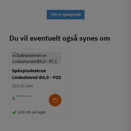
Stil et spørgsmål
Du vil eventuelt også synes om
Spånpladeskrue
Lindsehoved Ø4,0 - PZ2
015.55.844
15
Inkl. moms
1
,
626 stk på lager