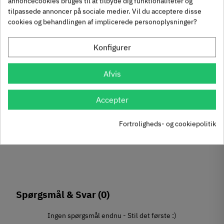
annoncecookies bruges til at tilbyde dig funktionaliteter og
brun zinklegering
kroge - loftkrog -
tilpassede annoncer på sociale medier. Vil du acceptere disse
855.00.020
845.12.810
aluminium
cookies og behandlingen af implicerede personoplysninger?
60
Inkl. moms
50
Inkl. moms
29
57
,
,
Konfigurer
ing
57 stk på lager
tål
Afvis
Accepter
Fortroligheds- og cookiepolitik
Spørgsmål & Svar
(0)
Ingen spørgsmål endnu - Stil det første :)