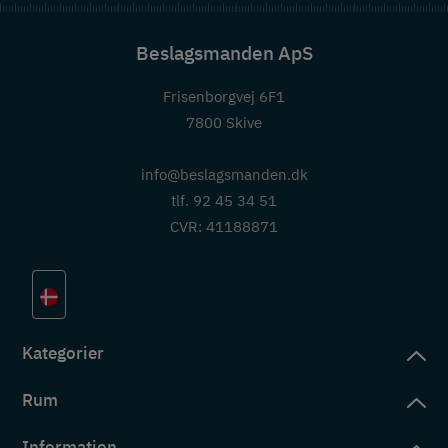
Beslagsmanden ApS
Frisenborgvej 6F1
7800 Skive
info@beslagsmanden.dk
tlf. 92 45 34 51
CVR: 41188871
Kategorier
Rum
slag
rd
Information