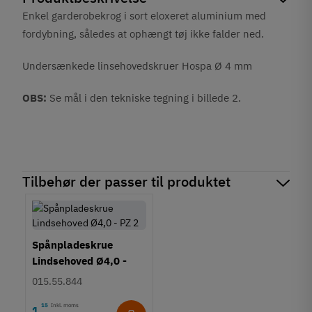
Enkel garderobekrog i sort eloxeret aluminium med
fordybning, således at ophængt tøj ikke falder ned.
Undersænkede linsehovedskruer Hospa Ø 4 mm
OBS:
Se mål i den tekniske tegning i billede 2.
Tilbehør der passer til produktet
Spånpladeskrue
Lindsehoved Ø4,0 -
PZ2
015.55.844
15
Inkl. moms
1
,