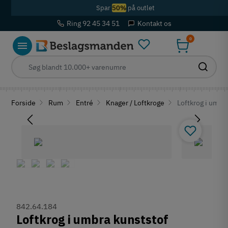
Spar
50%
på outlet
Ring 92 45 34 51
Kontakt os
0
Forside
Rum
Entré
Knager / Loftkroge
Loftkrog i umbr
842.64.184
Loftkrog i umbra kunststof