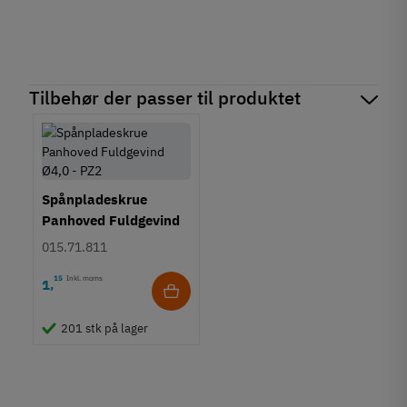
Tilbehør der passer til produktet
Spånpladeskrue
Panhoved Fuldgevind
Ø4,0 - PZ2
015.71.811
15
Inkl. moms
1
,
201 stk på lager