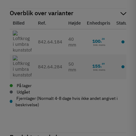
Overblik over varianter
Billed
Ref.
Højde
Enhedspris
Status
40
20
100
,
842.64.184
mm
Inkl. moms
50
49
155
,
842.64.284
mm
Inkl. moms
På lager
Udgået
Fjernlager (Normalt 4-8 dage hvis ikke andet angivet i
beskrivelse)