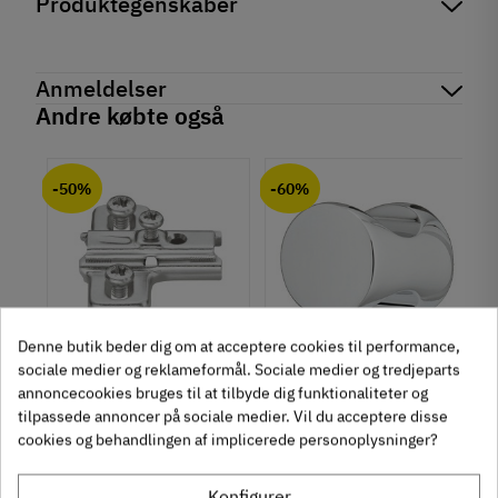
Produktegenskaber
Mærker
Haefele
Reference
842.64.184
Anmeldelser
Produktinformation
Andre købte også
Materiale
chat
Anmeldelser (0)
Kunststof
-50%
-60%
Farve
Brun
Model
Loftkrog
Tilstand
Ny
Denne butik beder dig om at acceptere cookies til performance,
sociale medier og reklameformål. Sociale medier og tredjeparts
um
Krydsmontageplade -
Knopgreb med to
annoncecookies bruges til at tilbyde dig funktionaliteter og
Duomatic SL -
uddybninger - rustfrit
tilpassede annoncer på sociale medier. Vil du acceptere disse
Euroskruer
stål
329.87.510
136.05.009
cookies og behandlingen af implicerede personoplysninger?
9,25 kr
14,40 kr
-50%
-60%
63
Inkl. moms
76
Inkl. moms
Konfigurer