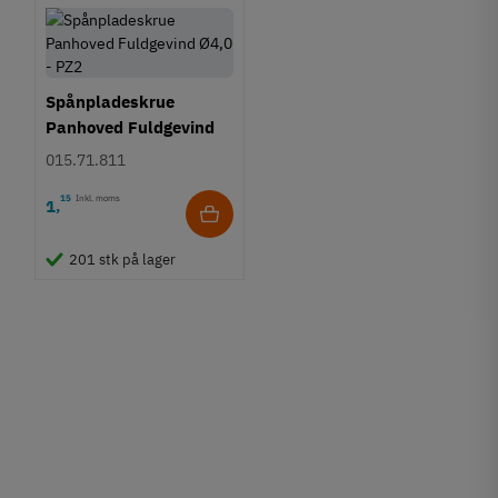
Spånpladeskrue
Panhoved Fuldgevind
Ø4,0 - PZ2
015.71.811
15
Inkl. moms
1
,
201 stk på lager