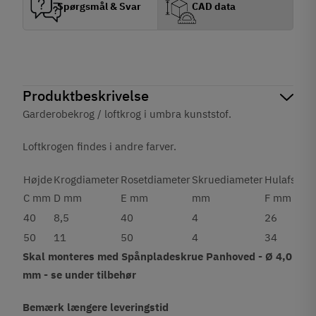
Spørgsmål & Svar
CAD data
Produktbeskrivelse
Garderobekrog / loftkrog i umbra kunststof.
Loftkrogen findes i andre farver.
Højde
Krogdiameter
Rosetdiameter
Skruediameter
Hulafstan
C mm
D mm
E mm
mm
F mm
40
8,5
40
4
26
50
11
50
4
34
Skal monteres med Spånpladeskrue Panhoved - Ø 4,0
mm - se under tilbehør
Bemærk længere leveringstid