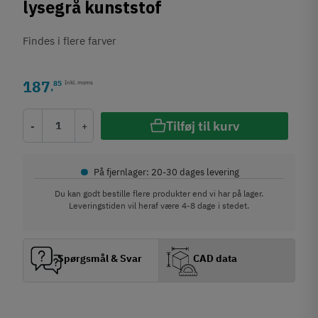
lysegrå kunststof
Findes i flere farver
187
85
Inkl. moms
,
Tilføj til kurv
-
+
•
På fjernlager: 20-30 dages levering
Du kan godt bestille flere produkter end vi har på lager.
Leveringstiden vil heraf være 4-8 dage i stedet.
Spørgsmål & Svar
CAD data