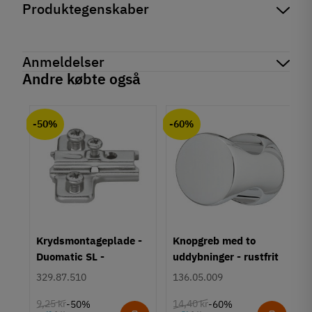
Produktegenskaber
Mærker
Haefele
Reference
842.65.297
Anmeldelser
Produktinformation
Andre købte også
Materiale
chat
Anmeldelser (0)
Kunststof
-50%
-60%
Farve
Grå
Model
Drejelige kroge
Loftkrog
Tilstand
Ny
um
Krydsmontageplade -
Knopgreb med to
Duomatic SL -
uddybninger - rustfrit
Euroskruer
stål
329.87.510
136.05.009
9,25 kr
14,40 kr
-50%
-60%