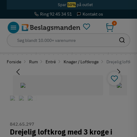
Spar
50%
på outlet
Ring 92 45 34 51
Kontakt os
0
Forside
Rum
Entré
Knager / Loftkroge
Drejelig loftkro
842.65.297
Drejelig loftkrog med 3 kroge i