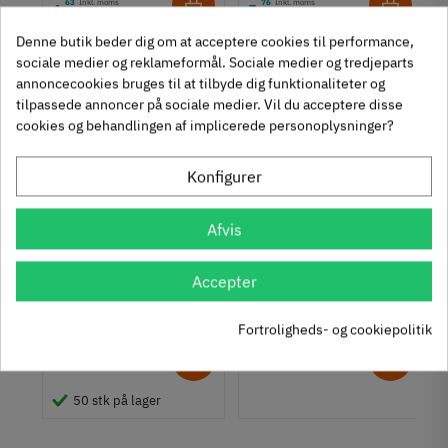
63
Inkl. moms
76
Inkl. moms
4
5
,
,
Denne butik beder dig om at acceptere cookies til performance,
312 stk på lager
1131 stk på lager
sociale medier og reklameformål. Sociale medier og tredjeparts
annoncecookies bruges til at tilbyde dig funktionaliteter og
tilpassede annoncer på sociale medier. Vil du acceptere disse
Se også disse alternativer i stedet
cookies og behandlingen af implicerede personoplysninger?
Konfigurer
Afvis
Garderobekrog med to
Drejelig, sort
mindre kroge i antik
garderobekrog m/ 3
Accepter
brun zinklegering
kroge - loftkrog -
855.00.020
845.12.810
aluminium
Fortroligheds- og cookiepolitik
60
Inkl. moms
50
Inkl. moms
29
57
,
,
ing
50 stk på lager
tål