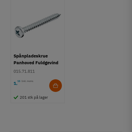
Spånpladeskrue
Panhoved Fuldgevind
Ø4,0 - PZ2
015.71.811
15
Inkl. moms
1
,
201 stk på lager