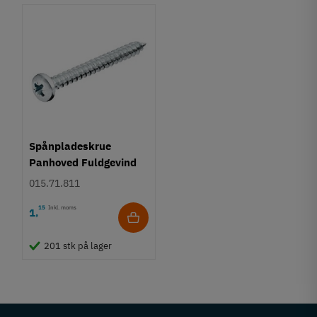
Spånpladeskrue
Panhoved Fuldgevind
Ø4,0 - PZ2
015.71.811
15
Inkl. moms
1
,
201 stk på lager