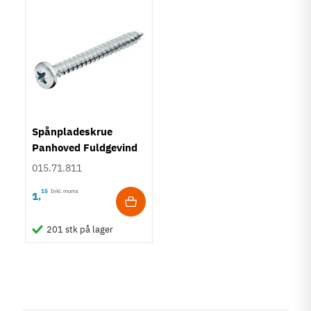
Spånpladeskrue
Panhoved Fuldgevind
Ø4,0 - PZ2
015.71.811
15
Inkl. moms
1
,
201 stk på lager