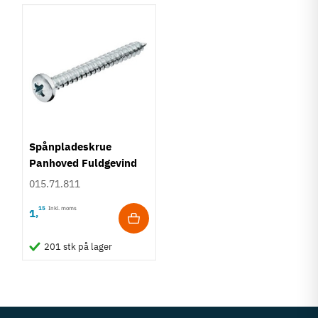
Spånpladeskrue
Panhoved Fuldgevind
Ø4,0 - PZ2
015.71.811
15
Inkl. moms
1
,
201 stk på lager