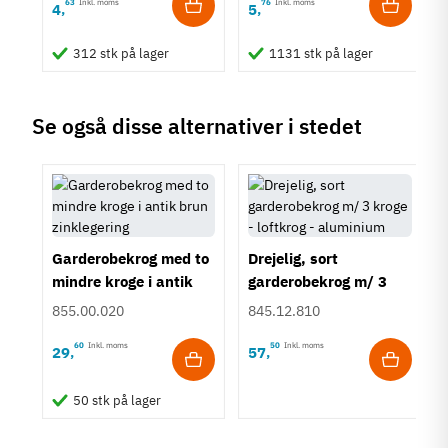
63
Inkl. moms
76
Inkl. moms
4
5
,
,
312 stk på lager
1131 stk på lager
Se også disse alternativer i stedet
Garderobekrog med to
Drejelig, sort
mindre kroge i antik
garderobekrog m/ 3
brun zinklegering
kroge - loftkrog -
855.00.020
845.12.810
aluminium
60
Inkl. moms
50
Inkl. moms
29
57
,
,
ing
50 stk på lager
tål