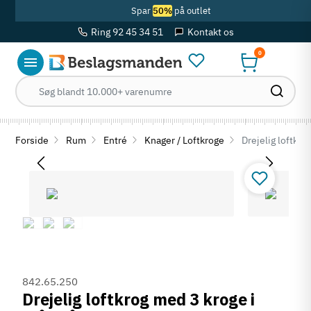
Spar
50%
på outlet
Ring 92 45 34 51
Kontakt os
0
Forside
Rum
Entré
Knager / Loftkroge
Drejelig loftkro
842.65.250
Drejelig loftkrog med 3 kroge i