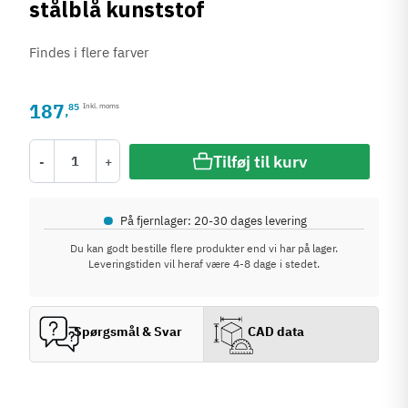
stålblå kunststof
Findes i flere farver
187
85
Inkl. moms
,
Tilføj til kurv
-
+
•
På fjernlager: 20-30 dages levering
Du kan godt bestille flere produkter end vi har på lager.
Leveringstiden vil heraf være 4-8 dage i stedet.
Spørgsmål & Svar
CAD data