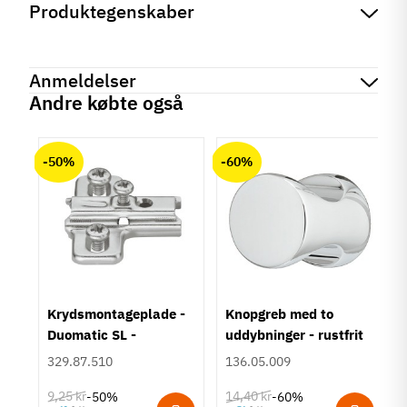
Produktegenskaber
Mærker
Haefele
Reference
842.65.250
Anmeldelser
Produktinformation
Andre købte også
Materiale
chat
Anmeldelser (0)
Kunststof
-50%
-60%
Farve
Blå
Model
Drejelige kroge
Loftkrog
Tilstand
Ny
um
Krydsmontageplade -
Knopgreb med to
Duomatic SL -
uddybninger - rustfrit
Euroskruer
stål
329.87.510
136.05.009
9,25 kr
14,40 kr
-50%
-60%