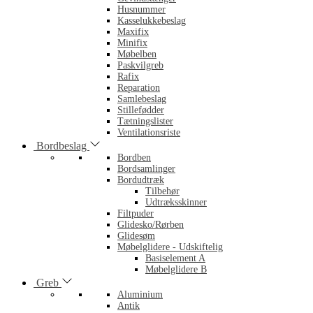
Husnummer
Kasselukkebeslag
Maxifix
Minifix
Møbelben
Paskvilgreb
Rafix
Reparation
Samlebeslag
Stillefødder
Tætningslister
Ventilationsriste
Bordbeslag
Bordben
Bordsamlinger
Bordudtræk
Tilbehør
Udtræksskinner
Filtpuder
Glidesko/Rørben
Glidesøm
Møbelglidere - Udskiftelig
Basiselement A
Møbelglidere B
Greb
Aluminium
Antik