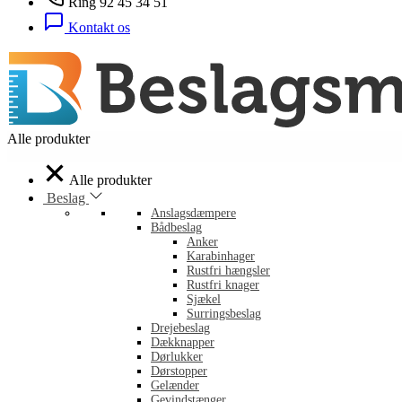
Ring 92 45 34 51
Kontakt os
Alle produkter
Alle produkter
Beslag
Anslagsdæmpere
Bådbeslag
Anker
Karabinhager
Rustfri hængsler
Rustfri knager
Sjækel
Surringsbeslag
Drejebeslag
Dækknapper
Dørlukker
Dørstopper
Gelænder
Gevindstænger