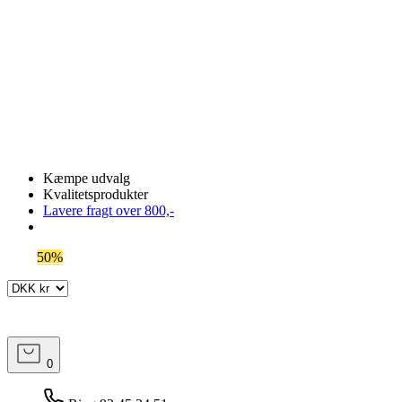
Kæmpe udvalg
Kvalitetsprodukter
Lavere fragt over 800,-
Spar
50%
på outlet
0