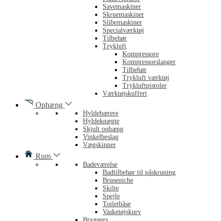
Savemaskiner
Skruemaskiner
Slibemaskiner
Specialværktøj
Tilbehør
Trykluft
Kompressore
Kompressorslanger
Tilbehør
Trykluft værktøj
Trykluftpistoler
Værktøjskuffert
Ophæng
Hyldebærere
Hyldeknægte
Skjult ophæng
Vinkelbeslag
Vægskinner
Rum
Badeværelse
Badtilbehør til påskruning
Bruseniche
Skilte
Spejle
Toiletbåse
Vasketøjskurv
Bryggers