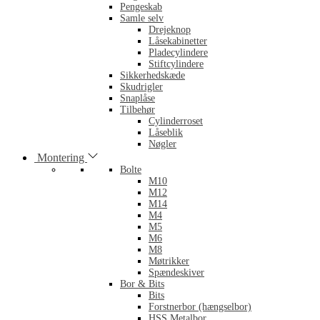
Pengeskab
Samle selv
Drejeknop
Låsekabinetter
Pladecylindere
Stiftcylindere
Sikkerhedskæde
Skudrigler
Snaplåse
Tilbehør
Cylinderroset
Låseblik
Nøgler
Montering
Bolte
M10
M12
M14
M4
M5
M6
M8
Møtrikker
Spændeskiver
Bor & Bits
Bits
Forstnerbor (hængselbor)
HSS Metalbor