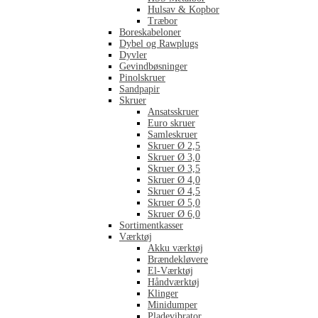
Hulsav & Kopbor
Træbor
Boreskabeloner
Dybel og Rawplugs
Dyvler
Gevindbøsninger
Pinolskruer
Sandpapir
Skruer
Ansatsskruer
Euro skruer
Samleskruer
Skruer Ø 2,5
Skruer Ø 3,0
Skruer Ø 3,5
Skruer Ø 4,0
Skruer Ø 4,5
Skruer Ø 5,0
Skruer Ø 6,0
Sortimentkasser
Værktøj
Akku værktøj
Brændekløvere
El-Værktøj
Håndværktøj
Klinger
Minidumper
Pladevibrator