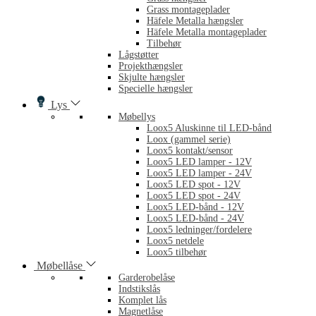
Grass montageplader
Häfele Metalla hængsler
Häfele Metalla montageplader
Tilbehør
Lågstøtter
Projekthængsler
Skjulte hængsler
Specielle hængsler
Lys
Møbellys
Loox5 Aluskinne til LED-bånd
Loox (gammel serie)
Loox5 kontakt/sensor
Loox5 LED lamper - 12V
Loox5 LED lamper - 24V
Loox5 LED spot - 12V
Loox5 LED spot - 24V
Loox5 LED-bånd - 12V
Loox5 LED-bånd - 24V
Loox5 ledninger/fordelere
Loox5 netdele
Loox5 tilbehør
Møbellåse
Garderobelåse
Indstikslås
Komplet lås
Magnetlåse