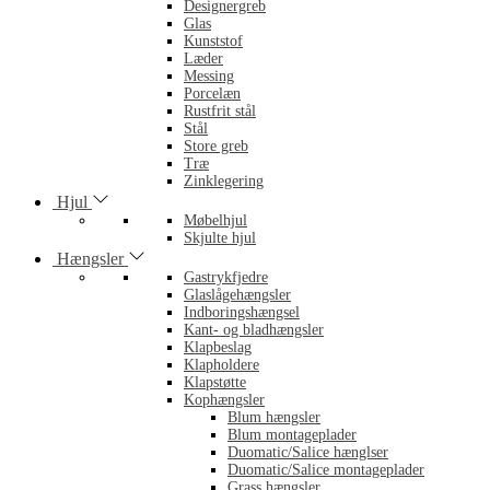
Designergreb
Glas
Kunststof
Læder
Messing
Porcelæn
Rustfrit stål
Stål
Store greb
Træ
Zinklegering
Hjul
Møbelhjul
Skjulte hjul
Hængsler
Gastrykfjedre
Glaslågehængsler
Indboringshængsel
Kant- og bladhængsler
Klapbeslag
Klapholdere
Klapstøtte
Kophængsler
Blum hængsler
Blum montageplader
Duomatic/Salice hænglser
Duomatic/Salice montageplader
Grass hængsler