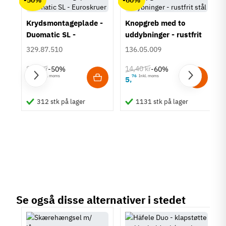
Der er ingen kundeanmeldelser endnu.
Krydsmontageplade -
Knopgreb med to
Duomatic SL -
uddybninger - rustfrit
Euroskruer
stål
329.87.510
136.05.009
9,25 kr
14,40 kr
-50%
-60%
63
Inkl. moms
76
Inkl. moms
4
5
,
,
um
312 stk på lager
1131 stk på lager
Se også disse alternativer i stedet