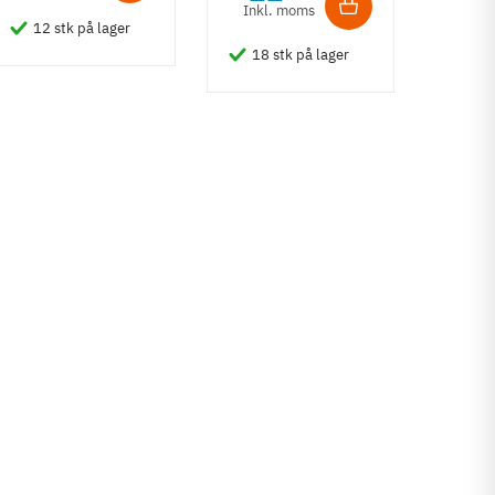
bred
Inkl. moms
354.3
12 stk på lager
stål
1
18 stk på lager
Inkl
4 s