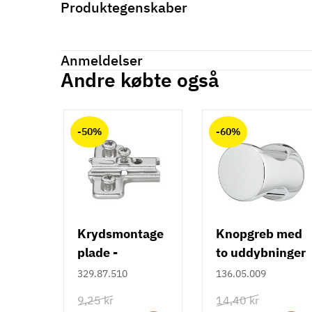
Produktegenskaber
Mærker
Haefele
Reference
341.20.806
Anmeldelser
Tilstand
Ny
Andre købte også
Anmeldelser (0)
chat
-50%
-60%
Der er ingen kundeanmeldelser endnu.
Krydsmontage
Knopgreb med
plade -
to uddybninger
Duomatic SL -
- rustfrit stål
329.87.510
136.05.009
Euroskruer
9,25 kr
14,40 kr