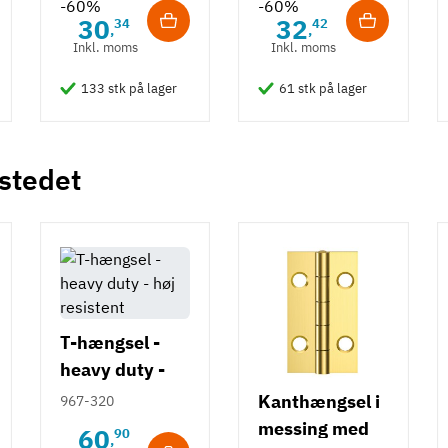
-60%
-60%
30
32
34
42
,
,
Inkl. moms
Inkl. moms
133 stk på lager
61 stk på lager
 stedet
T-hængsel -
heavy duty -
høj resistent
Kanthængsel i
967-320
messing med
60
90
,