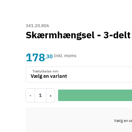
341.20.806
Skærmhængsel - 3-delt 
178
30
Inkl. moms
,
Trætykkelse mm
-
+
Vælg en var