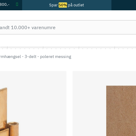
 800,-
Spar
50%
på outlet
mhængsel - 3-delt - poleret messing