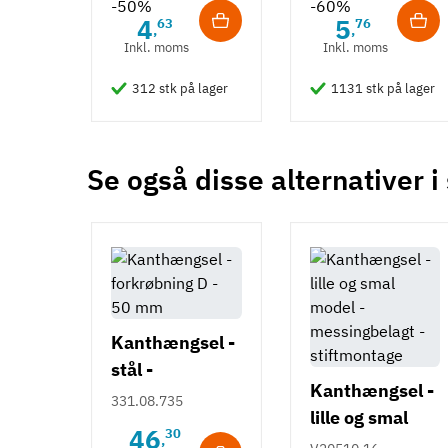
-50%
-60%
4
5
63
76
,
,
Inkl. moms
Inkl. moms
312 stk på lager
1131 stk på lager
Se også disse alternativer i
Kanthængsel -
stål -
Kanthængsel -
forkrøpning D
331.08.735
lille og smal
46
30
,
model -