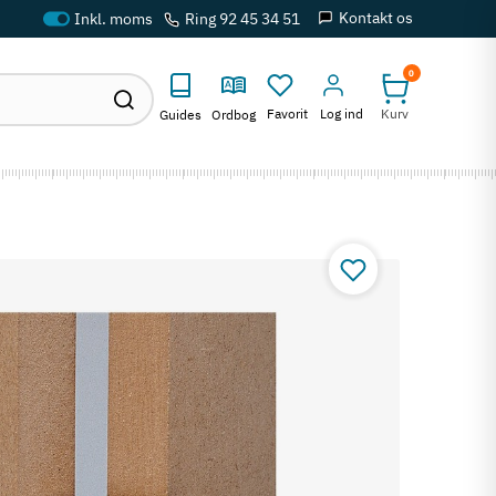
Kontakt os
Ring 92 45 34 51
0
Favorit
Log ind
Kurv
Guides
Ordbog