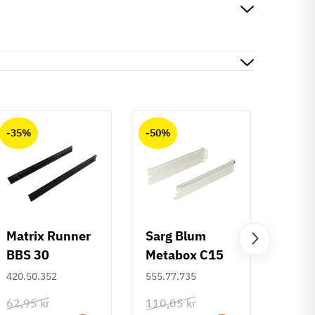
-35%
-50%
-50%
Matrix Runner
Sarg Blum
Greb 
BBS 30
Metabox C15
Rund
kugleudtræk -
320 M - højde
mm
420.50.352
555.77.735
108.6
sort - 500 mm
86 mm
62,95 kr
110,05 kr
132,6