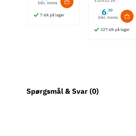
V20510.16
Inkl. moms
messingbelagt
6
30
,
- stiftmontage
7 stk på lager
Inkl. moms
327 stk på lager
Spørgsmål & Svar
(0)