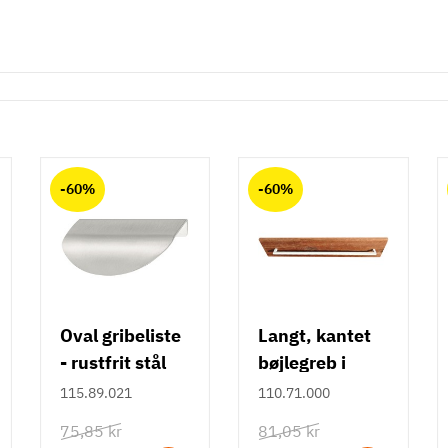
-60%
-60%
Oval gribeliste
Langt, kantet
- rustfrit stål
bøjlegreb i
rustfrit stål m/
115.89.021
110.71.000
hvid overflade
75,85 kr
81,05 kr
- 490 mm