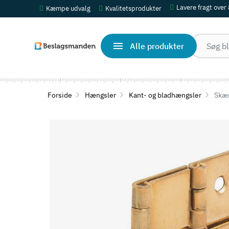
Lavere fragt over
Kæmpe udvalg
Kvalitetsprodukter
Alle produkter
Forside
Hængsler
Kant- og bladhængsler
Skær