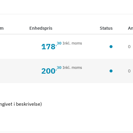
mm
Enhedspris
Status
An
30
Inkl. moms
178
,
0
30
Inkl. moms
200
,
0
givet i beskrivelse)