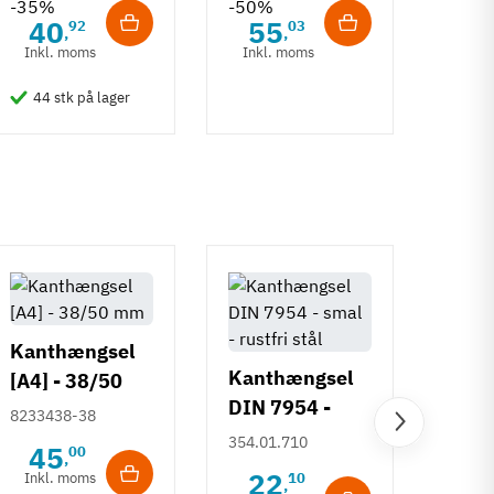
-35%
-50%
-50%
40
55
6
92
03
,
,
Inkl. moms
Inkl. moms
Inkl
44 stk på lager
50 
Kanthængsel
Kanthængsel
[A4] - 38/50
DIN 7954 -
mm
8233438-38
smal - rustfri
blad
354.01.710
45
00
,
stål
DIN 
22
Inkl. moms
10
,