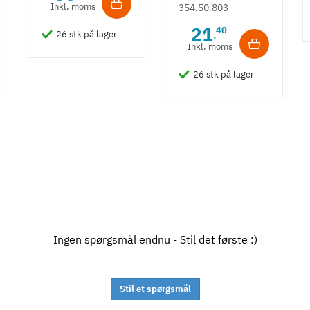
fast stift -
Inkl. moms
354.50.803
forkrøpning A
21
40
,
26 stk på lager
Inkl. moms
26 stk på lager
Ingen spørgsmål endnu - Stil det første :)
Stil et spørgsmål