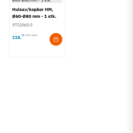
Hulsav/kopbor HM,
Ø60-Ø80 mm - 1 stk.
9722060.0
15
Inkl. moms
118
,