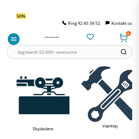
OBS! Se ferie åbningstider her
Spar
50%
på outlet
Ring 92 45 34 51
Kontakt os
0
Værktøj
Skydedøre