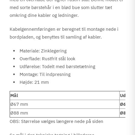
med sorte børstehår i en blød bue som slutter tæt
omkring dine kabler og ledninger.
Kabelgennemføringen er beregnet til montage nede i
bordpladen, og benyttes til samling af kabler.
Materiale: Zinklegering
Overflade: Rustfrit stål look
Udførelse: Todelt med børstetætning
Montage: Til indpresning
Højde: 21 mm
Mål
Udskær
Ø67 mm
Ø60 m
Ø88 mm
Ø80 m
OBS: Størrelse vælges længere nede på siden