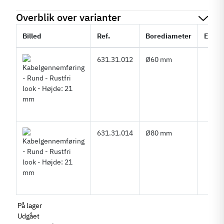
Overblik over varianter
Billed
Ref.
Borediameter
Enhed
13
631.31.012
Ø60 mm
Inkl.
15
631.31.014
Ø80 mm
Inkl.
På lager
Udgået