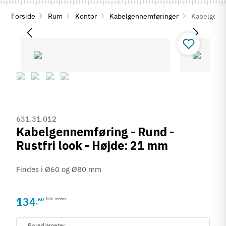
Forside
Rum
Kontor
Kabelgennemføringer
Kabelgenne
631.31.012
Kabelgennemføring - Rund -
Rustfri look - Højde: 21 mm
Findes i Ø60 og Ø80 mm
134
60
Inkl. moms
,
Borediameter