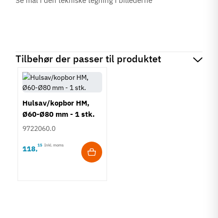
Se mål i den tekniske tegning i billederne
Tilbehør der passer til produktet
Hulsav/kopbor HM,
Ø60-Ø80 mm - 1 stk.
9722060.0
15
Inkl. moms
118
,