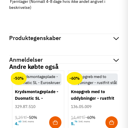
Fjernlager (Normalt 4-8 dage hvis ikke andet angivet i
beskrivelse)
Produktegenskaber
Mærker
Haefele
Reference
631.31.012
Anmeldelser
Tilstand
Ny
Andre købte også
chat
Anmeldelser (0)
-50%
-60%
Krydsmontageplade -
Knopgreb med to
Duomatic SL -
uddybninger - rustfrit
Euroskruer
stål
329.87.510
136.05.009
9,25 kr
14,40 kr
-50%
-60%
63
Inkl. moms
76
Inkl. moms
4
5
,
,
um