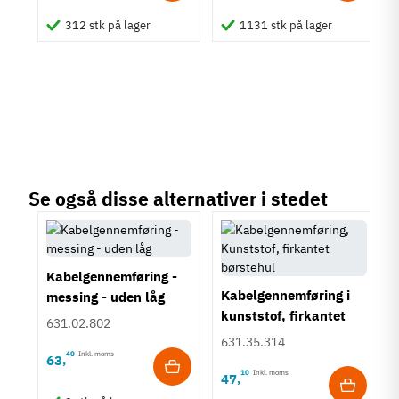
312 stk på lager
1131 stk på lager
Se også disse alternativer i stedet
Kabelgennemføring -
Kabelgennemføring i
messing - uden låg
kunststof, firkantet
631.02.802
børstehul - Ø80 mm
631.35.314
40
Inkl. moms
63
,
10
Inkl. moms
47
,