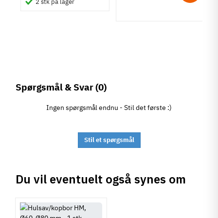
2 stk på lager
ig
Spørgsmål & Svar
(0)
Ingen spørgsmål endnu - Stil det første :)
Stil et spørgsmål
Du vil eventuelt også synes om