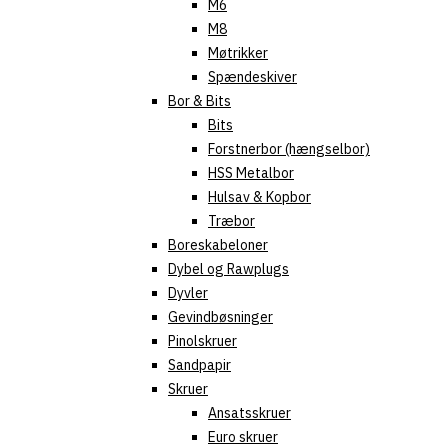
M6
M8
Møtrikker
Spændeskiver
Bor & Bits
Bits
Forstnerbor (hængselbor)
HSS Metalbor
Hulsav & Kopbor
Træbor
Boreskabeloner
Dybel og Rawplugs
Dyvler
Gevindbøsninger
Pinolskruer
Sandpapir
Skruer
Ansatsskruer
Euro skruer