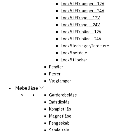
Loox5 LED lamper - 12V
Loox5 LED lamper - 24V
Loox5 LED spot - 12V
Loox5 LED spot - 24V
Loox5 LED-bånd - 12V
Loox5 LED-bånd - 24V
Loox5 ledninger/fordelere
Loox5 netdele
Loox5 tilbehør
Pendler
Pærer
Væglamper
Møbellåse
Garderobelåse
Indstikslås
Komplet lås
Magnetlåse
Pengeskab
Samle selv