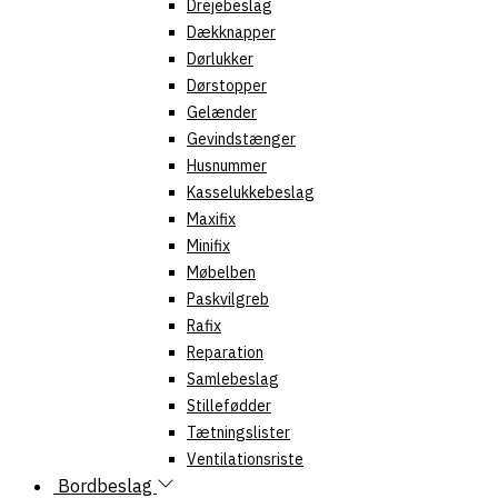
Drejebeslag
Dækknapper
Dørlukker
Dørstopper
Gelænder
Gevindstænger
Husnummer
Kasselukkebeslag
Maxifix
Minifix
Møbelben
Paskvilgreb
Rafix
Reparation
Samlebeslag
Stillefødder
Tætningslister
Ventilationsriste
Bordbeslag