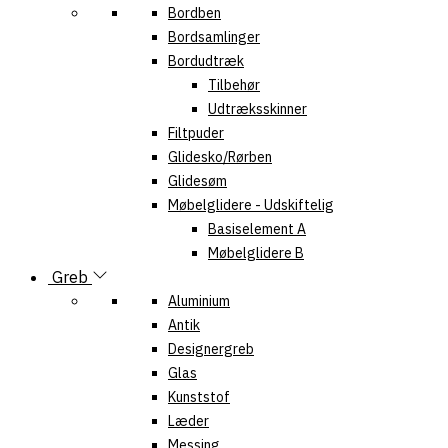
Bordben
Bordsamlinger
Bordudtræk
Tilbehør
Udtræksskinner
Filtpuder
Glidesko/Rørben
Glidesøm
Møbelglidere - Udskiftelig
Basiselement A
Møbelglidere B
Greb
Aluminium
Antik
Designergreb
Glas
Kunststof
Læder
Messing