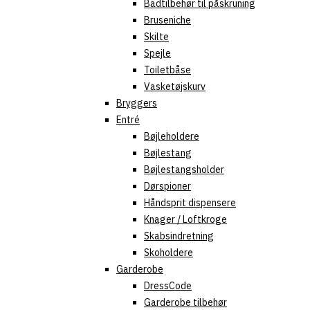
Badtilbehør til påskruning
Bruseniche
Skilte
Spejle
Toiletbåse
Vasketøjskurv
Bryggers
Entré
Bøjleholdere
Bøjlestang
Bøjlestangsholder
Dørspioner
Håndsprit dispensere
Knager / Loftkroge
Skabsindretning
Skoholdere
Garderobe
DressCode
Garderobe tilbehør