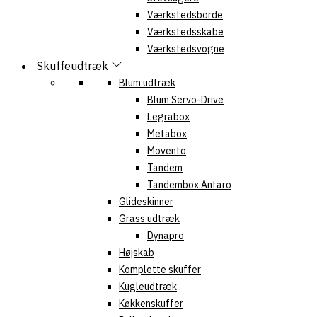
Værkstedsborde
Værkstedsskabe
Værkstedsvogne
Skuffeudtræk
Blum udtræk
Blum Servo-Drive
Legrabox
Metabox
Movento
Tandem
Tandembox Antaro
Glideskinner
Grass udtræk
Dynapro
Højskab
Komplette skuffer
Kugleudtræk
Køkkenskuffer