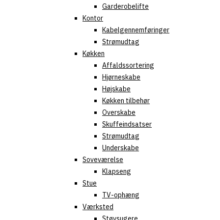
Garderobelifte
Kontor
Kabelgennemføringer
Strømudtag
Køkken
Affaldssortering
Hjørneskabe
Højskabe
Køkken tilbehør
Overskabe
Skuffeindsatser
Strømudtag
Underskabe
Soveværelse
Klapseng
Stue
TV-ophæng
Værksted
Støvsugere