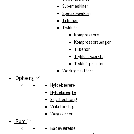
Slibemaskiner
Specialværktøj
Tilbehør
Trykluft
Kompressore
Kompressorslanger
Tilbehør
Trykluft værktøj
Trykluftpistoler
Værktøjskuffert
Ophæng
Hyldebærere
Hyldeknægte
Skjult ophæng
Vinkelbeslag
Vægskinner
Rum
Badeværelse