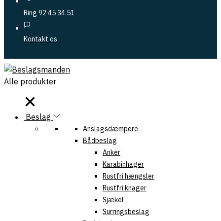
Ring 92 45 34 51
Kontakt os
Alle produkter
Alle produkter
Beslag
Anslagsdæmpere
Bådbeslag
Anker
Karabinhager
Rustfri hængsler
Rustfri knager
Sjækel
Surringsbeslag