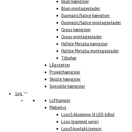
Blum hængsler
Blum montageplader
Duomatic/Salice hænglser
Duomatic/Salice montageplader
Grass hængsler
Grass montageplader
Häfele Metalla hængsler
Häfele Metalla montageplader
Tilbehør
Lågstøtter
Projekthængsler
Skjulte hængsler
Specielle hængsler
Lys
Loftlamper
Møbellys
Loox5 Aluskinne til LED-bånd
Loox (gammel serie)
Loox5 kontakt/sensor