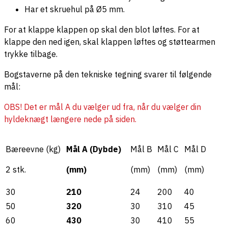
Har et skruehul på Ø5 mm.
For at klappe klappen op skal den blot løftes. For at
klappe den ned igen, skal klappen løftes og støttearmen
trykke tilbage.
Bogstaverne på den tekniske tegning svarer til følgende
mål:
OBS! Det er mål A du vælger ud fra, når du vælger din
hyldeknægt længere nede på siden.
Bæreevne (kg)
Mål A (Dybde)
Mål B
Mål C
Mål D
2 stk.
(mm)
(mm)
(mm)
(mm)
30
210
24
200
40
50
320
30
310
45
60
430
30
410
55