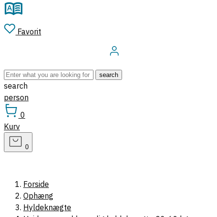
Favorit
Log ind
search
search
person
0
Kurv
0
Forside
Ophæng
Hyldeknægte