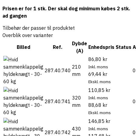
Prisen er for 1 stk. Der skal dog minimum købes 2 stk.
ad gangen
Tilbehør der passer til produktet
Overblik over varianter
Dybde
Billed
Ref.
Enhedspris
Status
A
(A)
86,80 kr
210
Inkl. moms
287.40.740
0
mm
69,44 kr
Ekskl. moms
110,85 kr
320
Inkl. moms
287.40.741
0
mm
88,68 kr
Ekskl. moms
146,85 kr
430
Inkl. moms
287.40.742
0
mm
117,48 kr