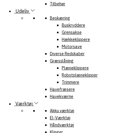
Tilbehør
Udeliv
Beskæring
Buskryddere
Grensakse
Hækkeklippere
Motorsave
Diverse Redskaber
Græsslåning
Plæneklippere
Robotplæneklipper
Trimmere
Havefræsere
Havekværne
Værktøj
Akku værktøj
El-Værktøj
Håndværktøj
Klinger