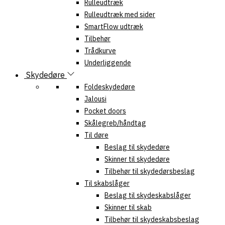
Rulleudtræk
Rulleudtræk med sider
SmartFlow udtræk
Tilbehør
Trådkurve
Underliggende
Skydedøre
Foldeskydedøre
Jalousi
Pocket doors
Skålegreb/håndtag
Til døre
Beslag til skydedøre
Skinner til skydedøre
Tilbehør til skydedørsbeslag
Til skabslåger
Beslag til skydeskabslåger
Skinner til skab
Tilbehør til skydeskabsbeslag