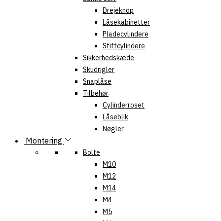
Drejeknop
Låsekabinetter
Pladecylindere
Stiftcylindere
Sikkerhedskæde
Skudrigler
Snaplåse
Tilbehør
Cylinderroset
Låseblik
Nøgler
Montering
Bolte
M10
M12
M14
M4
M5