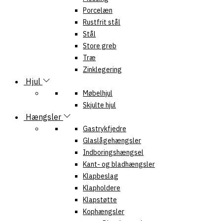
Porcelæn
Rustfrit stål
Stål
Store greb
Træ
Zinklegering
Hjul
Møbelhjul
Skjulte hjul
Hængsler
Gastrykfjedre
Glaslågehængsler
Indboringshængsel
Kant- og bladhængsler
Klapbeslag
Klapholdere
Klapstøtte
Kophængsler