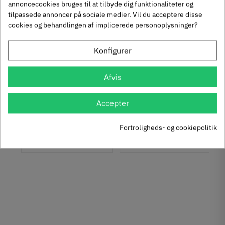
annoncecookies bruges til at tilbyde dig funktionaliteter og
Se også disse alternativer i stedet
tilpassede annoncer på sociale medier. Vil du acceptere disse
cookies og behandlingen af implicerede personoplysninger?
Konfigurer
Hyldebærer. Fladt
Hyldebærer i stål 20 x
Afvis
hoved, Ø7 mm -
20 mm - gul
Messing
galvaniseret
282.01.505
622-3
Accepter
95
Inkl. moms
30
Inkl. moms
2
6
,
,
Fortroligheds- og cookiepolitik
418 stk på lager
272 stk på lager