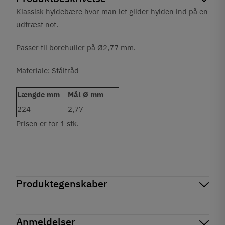
Klassisk hyldebære hvor man let glider hylden ind på en
udfræst not.
Passer til borehuller på Ø2,77 mm.
Materiale: Ståltråd
Længde mm
Mål Ø mm
224
2,77
Prisen er for 1 stk.
Produktegenskaber
Mærker
Haefele
Reference
282.71.933
Anmeldelser
På lager
2 Varer