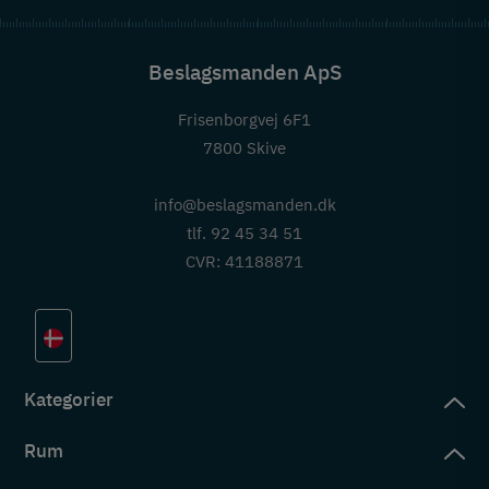
Beslagsmanden ApS
Frisenborgvej 6F1
7800 Skive
info@beslagsmanden.dk
tlf. 92 45 34 51
CVR: 41188871
Kategorier
Rum
slag