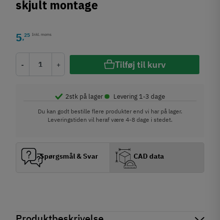
skjult montage
5
25
Inkl. moms
,
Tilføj til kurv
-
+
•
2
stk på lager
Levering 1-3 dage
Du kan godt bestille flere produkter end vi har på lager.
Leveringstiden vil heraf være 4-8 dage i stedet.
Spørgsmål & Svar
CAD data
Produktbeskrivelse