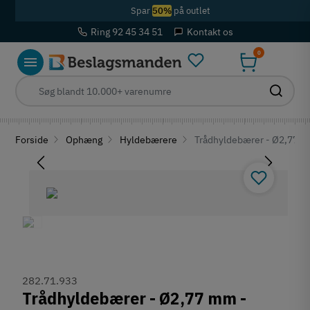
Spar
50%
på outlet
Ring 92 45 34 51
Kontakt os
0
Forside
Ophæng
Hyldebærere
Trådhyldebærer - Ø2,77 m
282.71.933
Trådhyldebærer - Ø2,77 mm -