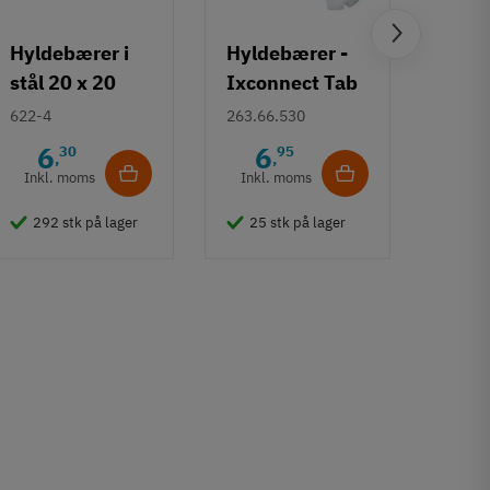
Hyldebærer i
Hyldebærer -
Hyld
stål 20 x 20
Ixconnect Tab
Flad
mm - Antik /
18 med lås -
Ø4 
622-4
263.66.530
282.0
bruneret
skruemonterin
6
6
2
30
95
,
,
g
Inkl. moms
Inkl. moms
Inkl
292 stk på lager
25 stk på lager
430