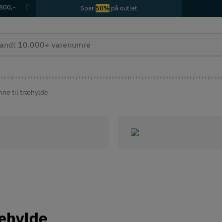
 800,-
Spar
50%
på outlet
ne til træhylde
ræhylde