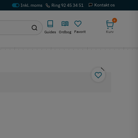
Kontakt os
Ring 92 45 34 51
0
Favorit
Kurv
Guides
Ordbog