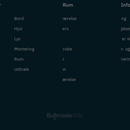
r
Rum
Inf
Bord
Badeværelse
Levering
Hjul
Bryggers
Betingelse
Lys
Entré
Hvem er v
Montering
Garderobe
Cookie- og 
Rum
Kontor
Returneri
Udtræk
Køkken
Soveværelse