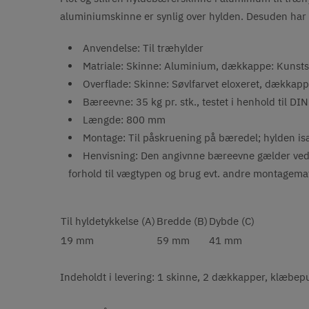
aluminiumskinne er synlig over hylden. Desuden har 
Anvendelse: Til træhylder
Matriale: Skinne: Aluminium, dækkappe: Kunsts
Overflade: Skinne: Søvlfarvet eloxeret, dækkapp
Bæreevne: 35 kg pr. stk., testet i henhold ti
Længde: 800 mm
Montage: Til påskruening på bæredel; hylden is
Henvisning: Den angivnne bæreevne gælder ved 
forhold til vægtypen og brug evt. andre montagemat
Til hyldetykkelse (A)
Bredde (B)
Dybde (C)
19 mm
59 mm
41 mm
Indeholdt i levering: 1 skinne, 2 dækkapper, klæbep