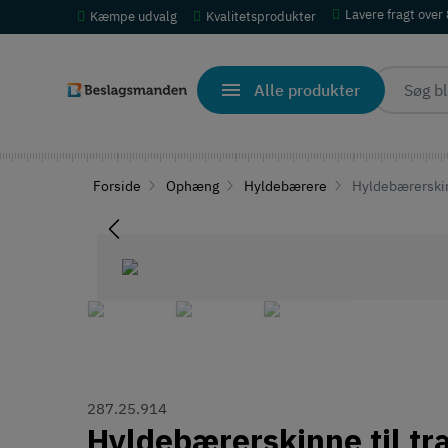
Lavere fragt over
Kæmpe udvalg
Kvalitetsprodukter
Alle produkter
Forside
Ophæng
Hyldebærere
Hyldebærerskin
287.25.914
Hyldebærerskinne til t