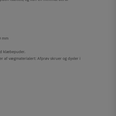
00 mm
med klæbepuder.
af vægmaterialert: Afprøv skruer og dyvler i