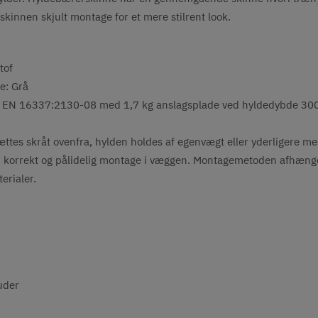
skinnen skjult montage for et mere stilrent look.
tof
e: Grå
l DIN EN 16337:2130-08 med 1,7 kg anslagsplade ved hyldedybde 3
ættes skråt ovenfra, hylden holdes af egenvægt eller yderligere 
korrekt og pålidelig montage i væggen. Montagemetoden afhænger 
erialer.
uder