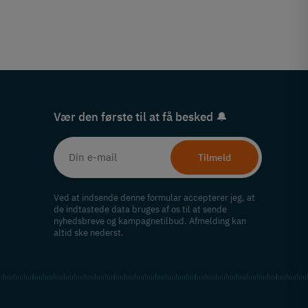
Vær den første til at få besked 🔔
Tilmeld
Ved at indsende denne formular accepterer jeg, at
de indtastede data bruges af os til at sende
nyhedsbreve og kampagnetilbud. Afmelding kan
altid ske nederst.