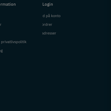
ormation
Login
Log ind på konto
r
Mine ordrer
i
Mine adresser
privatlivspolitik
ng