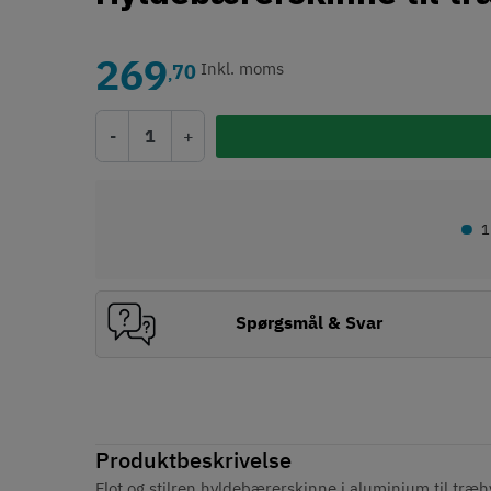
269
70
Inkl. moms
,
-
+
•
1
Spørgsmål & Svar
Produktbeskrivelse
Flot og stilren hyldebærerskinne i aluminium til tr