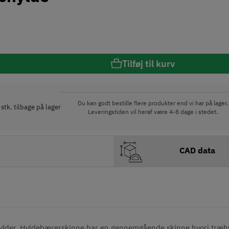
Tilføj til kurv
Du kan godt bestille flere produkter end vi har på lager.
 stk. tilbage på lager
Leveringstiden vil heraf være 4-8 dage i stedet.
CAD data
æhylder. Hyldebærerskinne har en gennemgående skinne hvori træhy