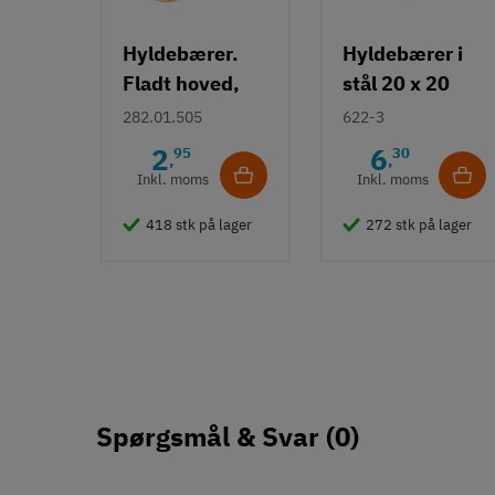
Hyldebærer.
Hyldebærer i
Fladt hoved,
stål 20 x 20
Ø7 mm -
mm - gul
282.01.505
622-3
Messing
galvaniseret
2
6
95
30
,
,
Inkl. moms
Inkl. moms
418 stk på lager
272 stk på lager
Spørgsmål & Svar
(0)