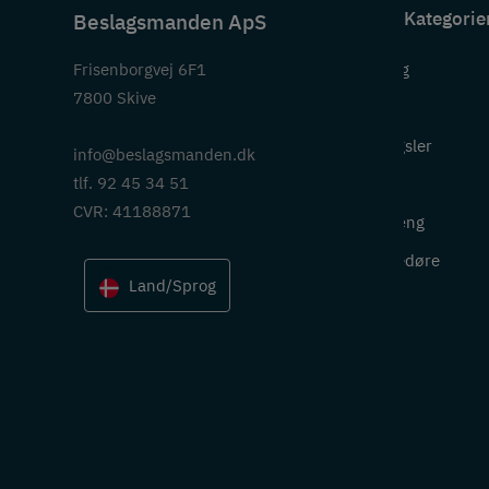
Kategorie
Beslagsmanden ApS
Frisenborgvej 6F1
Beslag
7800 Skive
Greb
Hængsler
info@beslagsmanden.dk
tlf. 92 45 34 51
Lås
CVR: 41188871
Ophæng
Skydedøre
Land/Sprog