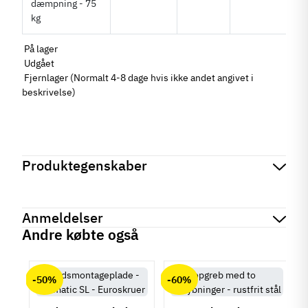
På lager
Udgået
Fjernlager (Normalt 4-8 dage hvis ikke andet angivet i
beskrivelse)
Produktegenskaber
Mærker
Haefele
Reference
421.51.741
Anmeldelser
Tilstand
Ny
Andre købte også
chat
Anmeldelser (0)
-50%
-60%