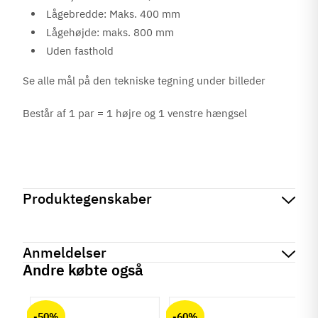
Lågebredde: Maks. 400 mm
Lågehøjde: maks. 800 mm
Uden fasthold
Se alle mål på den tekniske tegning under billeder
Består af 1 par = 1 højre og 1 venstre hængsel
Produktegenskaber
Mærker
Haefele
Reference
361.69.320
Anmeldelser
Tilstand
Ny
Andre købte også
chat
Anmeldelser (0)
-50%
-60%