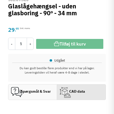
Glaslågehængsel - uden
glasboring - 90º - 34 mm
29
05
Inkl. moms
,
Tilføj til kurv
-
+
•
Udgået
Du kan godt bestille flere produkter end vi har på lager.
Leveringstiden vil heraf være 4-8 dage i stedet.
Spørgsmål & Svar
CAD data