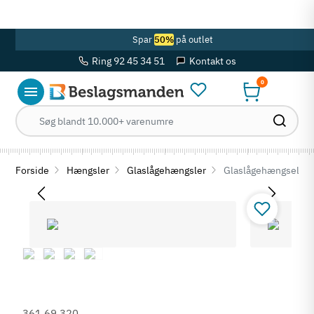
OBS! Se ferie åbningstider her
Spar
50%
på outlet
Ring 92 45 34 51
Kontakt os
0
Forside
Hængsler
Glaslågehængsler
Glaslågehængsel - u
361.69.320