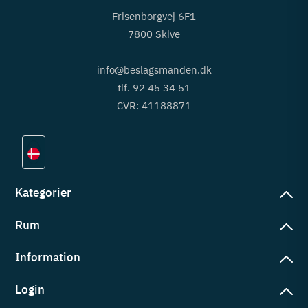
Frisenborgvej 6F1
7800 Skive
info@beslagsmanden.dk
tlf. 92 45 34 51
CVR: 41188871
Kategorier
Rum
slag
rd
Information
deværelse
eb
yggers
Login
vering
ul