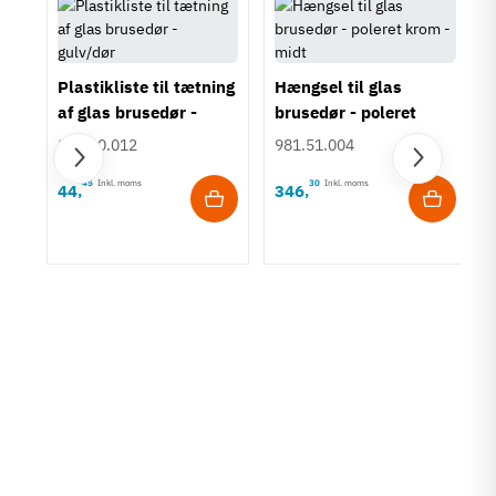
Plastikliste til tætning
Hængsel til glas
af glas brusedør -
brusedør - poleret
gulv/dør
krom - midt
950.50.012
981.51.004
45
Inkl. moms
30
Inkl. moms
44
346
,
,