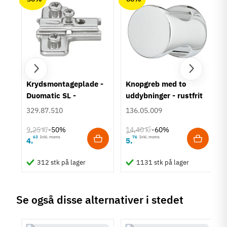
um
Krydsmontageplade -
Knopgreb med to
Duomatic SL -
uddybninger - rustfrit
Euroskruer
stål
329.87.510
136.05.009
9,25 kr
14,40 kr
-50%
-60%
63
Inkl. moms
76
Inkl. moms
4
5
,
,
312 stk på lager
1131 stk på lager
Se også disse alternativer i stedet