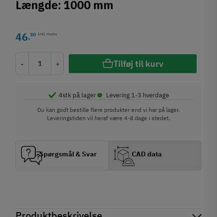
Længde: 1000 mm
46
30
Inkl. moms
,
Tilføj til kurv
-
+
•
4
stk på lager
Levering 1-3 hverdage
Du kan godt bestille flere produkter end vi har på lager.
Leveringstiden vil heraf være 4-8 dage i stedet.
Spørgsmål & Svar
CAD data
Produktbeskrivelse