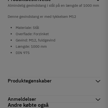
Almindelig gevindstang i stål på en længde af 1000 mm
Denne gevindstang er med tykkelsen M12
Materiale: Stål
Overflade: Forzinket
Gevind: M12, fuldgevind
Længde: 1000 mm
DIN 975
Produktegenskaber
Mærker
Haefele
Reference
020.80.912
Anmeldelser
På lager
4 Varer
Andre købte også
Produktinformation