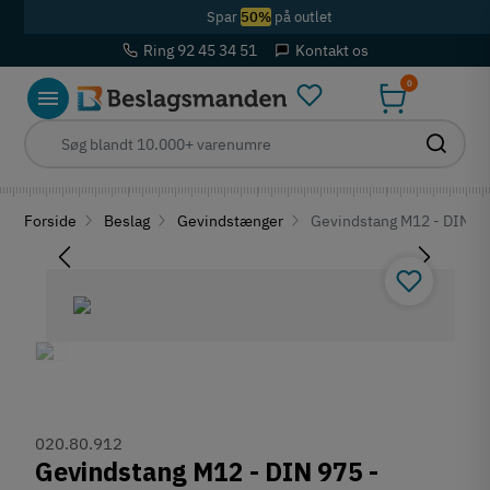
Spar
50%
på outlet
Ring 92 45 34 51
Kontakt os
0
Forside
Beslag
Gevindstænger
Gevindstang M12 - DIN 9
020.80.912
Gevindstang M12 - DIN 975 -