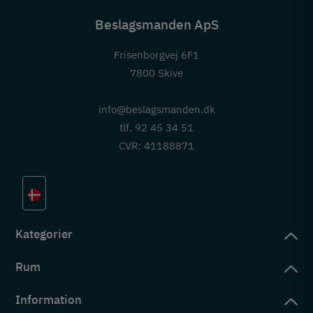
Beslagsmanden ApS
Frisenborgvej 6F1
7800 Skive
info@beslagsmanden.dk
tlf. 92 45 34 51
CVR: 41188871
Kategorier
Rum
slag
rd
Information
deværelse