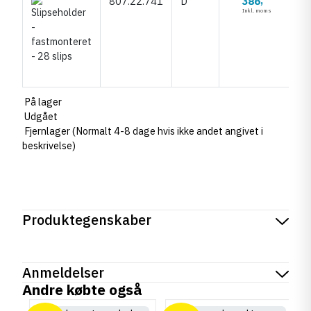
386
807.22.741
D
,
Inkl. moms
På lager
Udgået
Fjernlager (Normalt 4-8 dage hvis ikke andet angivet i
beskrivelse)
Produktegenskaber
Mærker
Haefele
Reference
807.22.931
Anmeldelser
Tilstand
Ny
Andre købte også
chat
Anmeldelser (0)