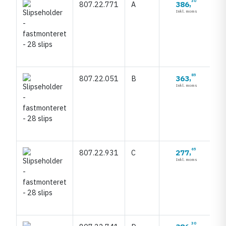
30
386
807.22.771
A
,
Inkl. moms
85
363
807.22.051
B
,
Inkl. moms
65
277
807.22.931
C
,
Inkl. moms
30