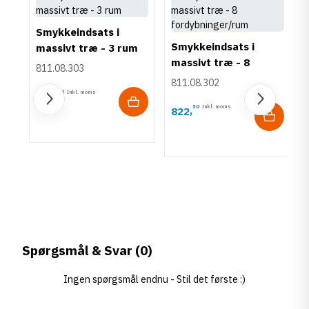
Smykkeindsats i
Smykkeindsats i
massivt træ - 3 rum
massivt træ - 8
811.08.303
fordybninger/rum
811.08.302
50
Inkl. moms
822
,
50
Inkl. moms
822
,
Spørgsmål & Svar
(0)
Ingen spørgsmål endnu - Stil det første :)