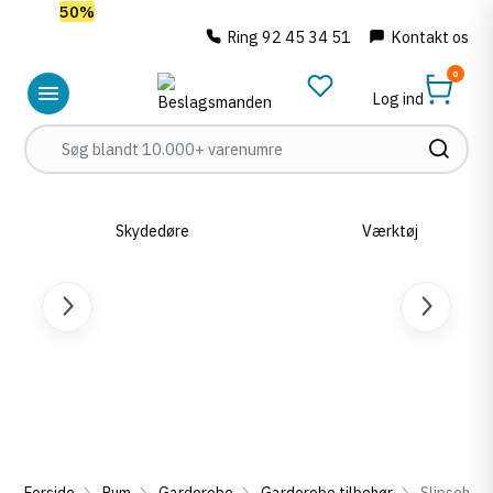
Spar
50%
på outlet
Ring 92 45 34 51
Kontakt os
0
Log ind
Skydedøre
Værktøj
Forside
Rum
Garderobe
Garderobe tilbehør
Slipsehold