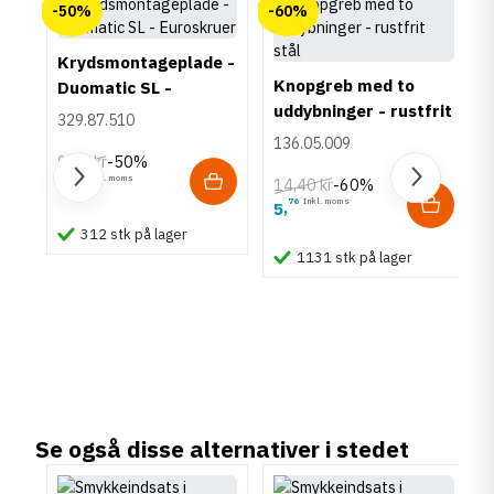
-50%
-60%
Der er ingen kundeanmeldelser endnu.
Krydsmontageplade -
Knopgreb med to
Duomatic SL -
uddybninger - rustfrit
Euroskruer
329.87.510
stål
136.05.009
9,25 kr
-50%
63
Inkl. moms
4
14,40 kr
-60%
,
um
76
Inkl. moms
5
,
l
312 stk på lager
1131 stk på lager
Se også disse alternativer i stedet