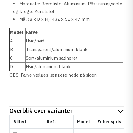
Materiale: Bæreliste: Aluminium. Påskruningsdele
og kroge: Kunststof
Mål (B x D x H): 432 x 52 x 47 mm
Model
Farve
A
Hvid/hvid
B
Transparent/aluminium blank
C
Sort/aluminium satineret
D
Hvid/aluminium blank
OBS: Farve vælges længere nede på siden
Overblik over varianter
Billed
Ref.
Model
Enhedspris
S