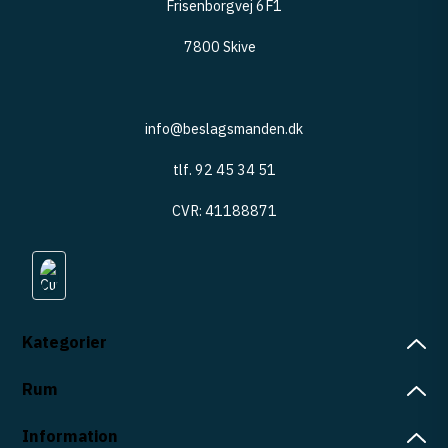
Frisenborgvej 6F1
7800 Skive
info@beslagsmanden.dk
tlf. 92 45 34 51
CVR: 41188871
Kategorier
Beslag
Rum
Bord
Greb
Badeværelse
Information