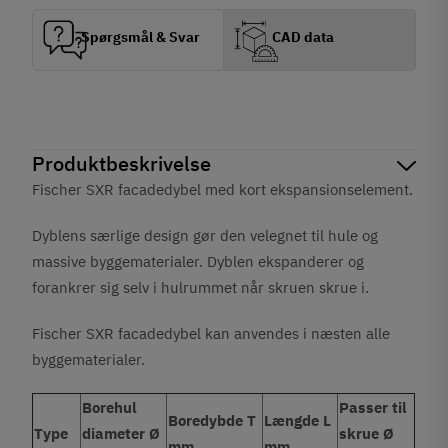
Spørgsmål & Svar
CAD data
Produktbeskrivelse
Fischer SXR facadedybel med kort ekspansionselement.
Dyblens særlige design gør den velegnet til hule og
massive byggematerialer. Dyblen ekspanderer og
forankrer sig selv i hulrummet når skruen skrue i.
Fischer SXR facadedybel kan anvendes i næsten alle
byggematerialer.
Borehul
Passer til
Boredybde T
Længde L
Type
diameter Ø
skrue Ø
mm
mm