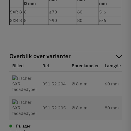
D mm
mm
SXR 8
8
≥70
60
5-6
SXR 8
8
≥90
80
5-6
Overblik over varianter
Billed
Ref.
Borediameter
Længde
E
051.52.204
Ø 8 mm
60 mm
5
051.52.205
Ø 8 mm
80 mm
6
På lager