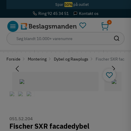
Spar
50%
på outlet
Ring 92 45 34 51
Kontakt os
0
Forside
Montering
Dybel og Rawplugs
Fischer SXR facad
051.52.204
Fischer SXR facadedybel