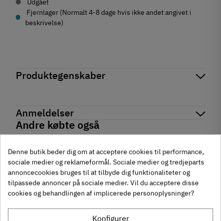
Udgået
Fjernlager (Normalt 4-8 dage hvis ikke andet angivet i
beskrivelse)
Produktegenskaber
Mærker
Haefele
Reference
051.52.204
Anmeldelser
På lager
70 Varer
Andre købte også
Tilstand
Ny
chat
Anmeldelser (0)
Denne butik beder dig om at acceptere cookies til performance,
-50%
-60%
sociale medier og reklameformål. Sociale medier og tredjeparts
annoncecookies bruges til at tilbyde dig funktionaliteter og
tilpassede annoncer på sociale medier. Vil du acceptere disse
cookies og behandlingen af implicerede personoplysninger?
Konfigurer