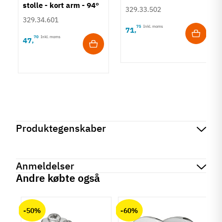
stolle - kort arm - 94º
329.33.502
329.34.601
75
Inkl. moms
71
,
70
Inkl. moms
47
,
Produktegenskaber
Mærker
Haefele
Reference
329.88.609
Anmeldelser
Tilstand
Ny
Andre købte også
chat
Anmeldelser (0)
-50%
-60%