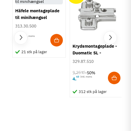
Häfele montageplade
til minihængsel
313.30.500
80
Inkl. moms
5
,
Krydsmontageplade -
21 stk på lager
Duomatic SL -
Euroskruer
329.87.510
9,25 kr
-50%
63
Inkl. moms
4
,
312 stk på lager