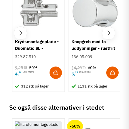
um
Krydsmontageplade -
Knopgreb med to
Duomatic SL -
uddybninger - rustfrit
Euroskruer
stål
329.87.510
136.05.009
9,25 kr
14,40 kr
-50%
-60%
63
Inkl. moms
76
Inkl. moms
4
5
,
,
312 stk på lager
1131 stk på lager
Se også disse alternativer i stedet
-50%