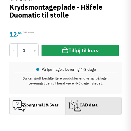
Krydsmontageplade - Häfele
Duomatic til stolle
12
55
Inkl. moms
,
Tilføj til kurv
-
+
•
På fjernlager: Levering 4-8 dage
Du kan godt bestille flere produkter end vi har på lager.
Leveringstiden vil heraf være 4-8 dage i stedet.
Spørgsmål & Svar
CAD data