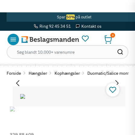
OBS! Se ferie åbningstider her
Spar
50%
på outlet
Ring 92 45 34 51
Kontakt os
0
Forside
Hængsler
Kophængsler
Duomatic/Salice montag
329.88.609