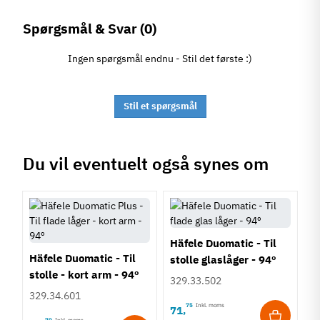
Spørgsmål & Svar
(0)
Ingen spørgsmål endnu - Stil det første :)
Stil et spørgsmål
Du vil eventuelt også synes om
Häfele Duomatic - Til
Häfele Duomatic - Til
stolle glaslåger - 94º
stolle - kort arm - 94º
329.33.502
329.34.601
75
Inkl. moms
71
,
70
Inkl. moms