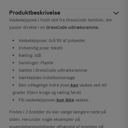
Produktbeskrivelse
Vasketøjspose i hvidt stof fra DressCode familien, der
passer direkte i en
DressCode udtræksramme.
Vasketøjspose: Grå filt af polyester
Indvendig pose: tekstil
Ræling: stål
Samlinger: Plastik
Sættes i DressCode udtræksramme
Værktøjsløs indstiksmontage
Den udtagelige indre pose
kan
vaskes ved 40
grader (Fjern kroge og ræling først)
Filt vasketøjsposen
kan ikke
vaskes.
Findes i 2 bredder du kan vælge længere nede på
siden. Herunder nogle eksempler på
anvendelsesmuligheder afhængig af bredden på