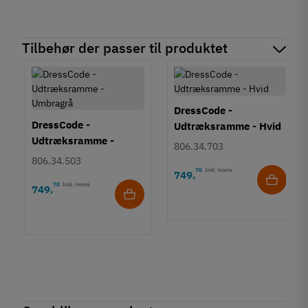
Tilbehør der passer til produktet
DressCode -
DressCode -
Udtræksramme - Hvid
Udtræksramme -
806.34.703
Umbragrå
806.34.503
70
Inkl. moms
749
,
70
Inkl. moms
749
,