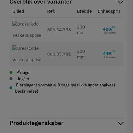
Overblik over varianter
Billed
Ref.
Bredde
Enhedspris
Sta
200
85
428
,
806.34.798
mm
Inkl. moms
300
10
449
,
806.35.781
mm
Inkl. moms
På lager
Udgået
Fjernlager (Normalt 4-8 dage hvis ikke andet angivet i
beskrivelse)
Produktegenskaber
Mærker
Haefele