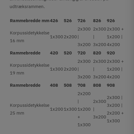
udtræksrammen.
Rammebredde mm
426
526
726
826
926
2x300
2x300
2x300 +
Korpussidetykkelse
1x300
2x200
|
|
1x200 |
16 mm
3x200
3x200
4x200
Rammebredde
420
520
720
820
920
2x300
2x300
2x300 +
Korpussidetykkelse
1x300
2x200
|
|
1x200 |
19 mm
3x200
3x200
4x200
Rammebredde
408
508
708
808
908
2x200
2x300 |
|
2x300
Korpussidetykkelse
3x200 |
1x200
1x300
1x200
|
25 mm
2x200 +
+
3x200
1x300
1x300