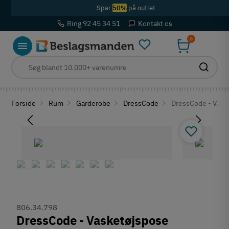
Spar
50%
på outlet
Ring 92 45 34 51
Kontakt os
0
Forside
Rum
Garderobe
DressCode
DressCode - Vask
806.34.798
DressCode - Vasketøjspose