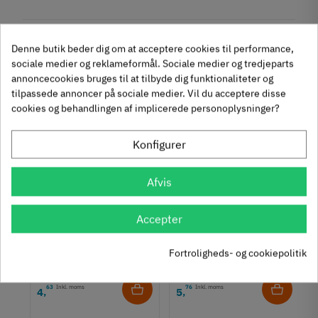
Reference
806.34.798
Anmeldelser
Tilstand
Ny
Andre købte også
Denne butik beder dig om at acceptere cookies til performance,
sociale medier og reklameformål. Sociale medier og tredjeparts
chat
Anmeldelser (0)
annoncecookies bruges til at tilbyde dig funktionaliteter og
tilpassede annoncer på sociale medier. Vil du acceptere disse
-50%
-60%
cookies og behandlingen af implicerede personoplysninger?
Konfigurer
Afvis
um
Krydsmontageplade -
Knopgreb med to
Accepter
Duomatic SL -
uddybninger - rustfrit
Euroskruer
stål
329.87.510
136.05.009
Fortroligheds- og cookiepolitik
9,25 kr
14,40 kr
-50%
-60%
63
Inkl. moms
76
Inkl. moms
4
5
,
,