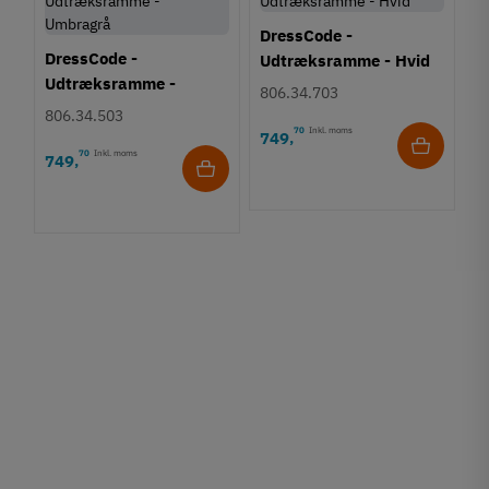
DressCode -
DressCode -
Udtræksramme - Hvid
Udtræksramme -
806.34.703
Umbragrå
806.34.503
70
Inkl. moms
749
,
70
Inkl. moms
749
,