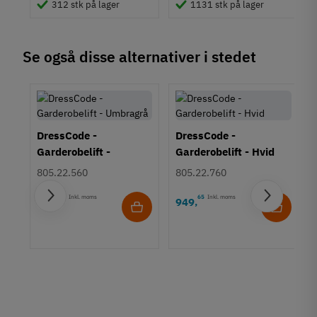
312 stk på lager
1131 stk på lager
Se også disse alternativer i stedet
DressCode -
DressCode -
Garderobelift -
Garderobelift - Hvid
Umbragrå
805.22.560
805.22.760
65
Inkl. moms
65
Inkl. moms
949
949
,
,