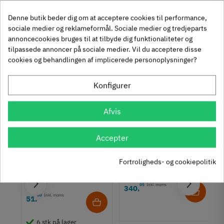
9,25 kr
14,40 kr
-50%
-60%
Denne butik beder dig om at acceptere cookies til performance,
63
Inkl. moms
76
Inkl. moms
4
5
,
,
sociale medier og reklameformål. Sociale medier og tredjeparts
annoncecookies bruges til at tilbyde dig funktionaliteter og
tilpassede annoncer på sociale medier. Vil du acceptere disse
312 stk på lager
1131 stk på lager
cookies og behandlingen af implicerede personoplysninger?
Se også disse alternativer i stedet
Konfigurer
Afvis
Accepter
Drejebeslag - 360° -
Drejebeslag - 360° -
bæreevne 180 kg
Fortroligheds- og cookiepolitik
bæreevne 100 kg -
646.15.014
kunststof
646.19.381
05
Inkl. moms
340
,
00
Inkl. moms
51
,
6 stk på lager