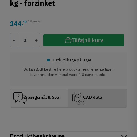
kg - forzinket
144
70
Inkl. moms
,
Tilføj til kurv
-
+
•
1 stk. tilbage på lager
Du kan godt bestille flere produkter end vi har på lager.
Leveringstiden vil heraf være 4-8 dage i stedet.
Spørgsmål & Svar
CAD data
Produktbeskrivelse