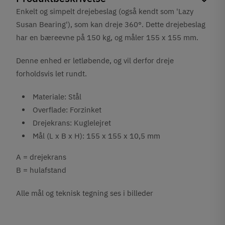
Enkelt og simpelt drejebeslag (også kendt som 'Lazy
Susan Bearing'), som kan dreje 360°. Dette drejebeslag
har en bæreevne på 150 kg, og måler 155 x 155 mm.
Denne enhed er letløbende, og vil derfor dreje
forholdsvis let rundt.
Materiale: Stål
Overflade: Forzinket
Drejekrans: Kuglelejret
Mål (L x B x H): 155 x 155 x 10,5 mm
A = drejekrans
B = hulafstand
Alle mål og teknisk tegning ses i billeder