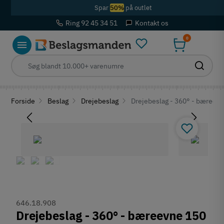
Spar
50%
på outlet
Ring 92 45 34 51
Kontakt os
0
Forside
Beslag
Drejebeslag
Drejebeslag - 360° - bæreevne
646.18.908
Drejebeslag - 360° - bæreevne 150