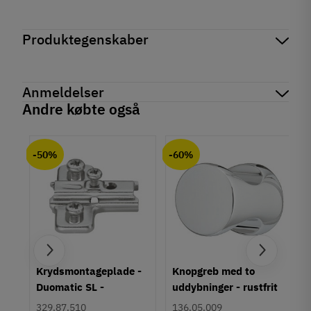
Produktegenskaber
Mærker
Haefele
Reference
646.18.908
Anmeldelser
På lager
1 Enhed
Andre købte også
Tilstand
Ny
chat
Anmeldelser (0)
-50%
-60%
um
Krydsmontageplade -
Knopgreb med to
Duomatic SL -
uddybninger - rustfrit
Euroskruer
stål
329.87.510
136.05.009