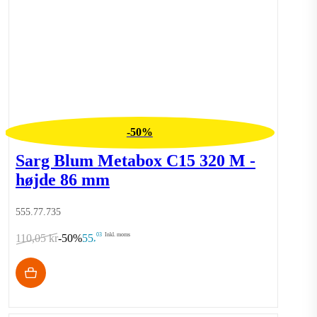
-50%
Sarg Blum Metabox C15 320 M -
højde 86 mm
555.77.735
03
Inkl. moms
110,05 kr
-50%
55
,