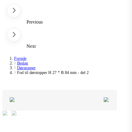
Previous
Next
Forside
Beslag
Dørstopper
Fod til dørstopper H 27 * B 84 mm - del 2