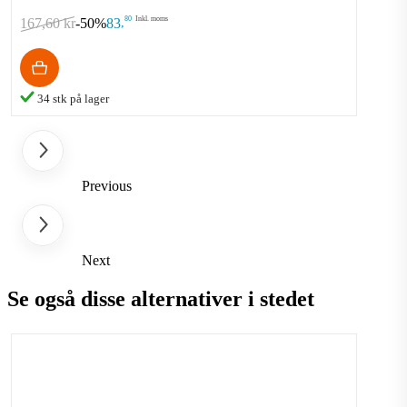
80
Inkl. moms
167,60 kr
-50%
83
,
34 stk på lager
Previous
Next
Se også disse alternativer i stedet