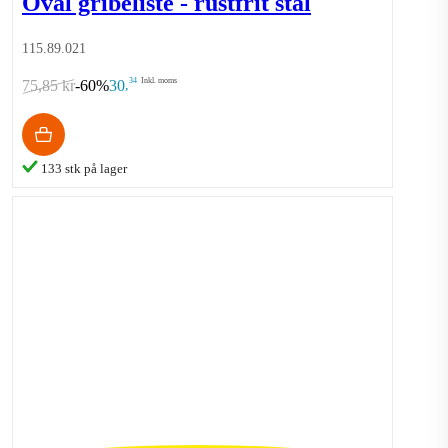
Oval gribeliste - rustfrit stål
115.89.021
34
Inkl. moms
75,85 kr
-60%
30
,
133 stk på lager