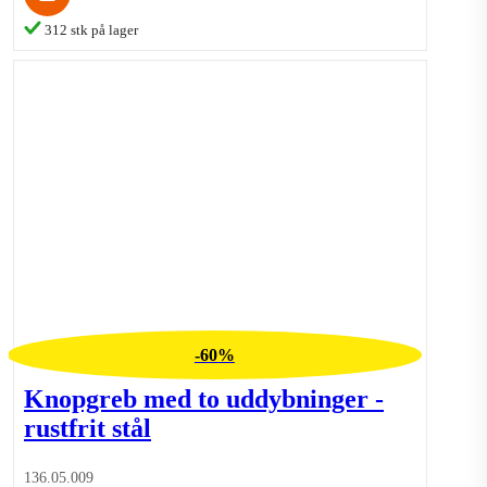
Titel
312 stk på lager
Dit navn
Anbefaling
Send
Fortryd
Vurdering sendt
Din kommentar er blevet tilføjet og vil blive tilgængelig når
den er godkendt af en moderator.
OK
Din vurdering kan ikke sendes
OK
-60%
Knopgreb med to uddybninger -
rustfrit stål
136.05.009