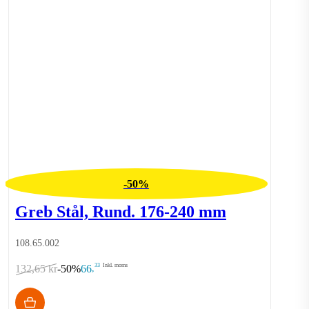
-50%
Greb Stål, Rund. 176-240 mm
108.65.002
33
Inkl. moms
132,65 kr
-50%
66
,