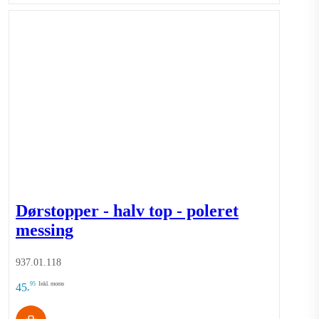
Dørstopper - halv top - poleret
messing
937.01.118
95
Inkl. moms
45
,