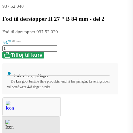
937.52.040
Fod til dørstopper H 27 * B 84 mm - del 2
Fod til dørstopper 937.52.020
90
Inkl. moms
53
,
Tilføj til kurv
•
1 stk. tilbage på lager
Du kan godt bestille flere produkter end vi har på lager. Leveringstiden
vil heraf være 4-8 dage i stedet.
Spørgsmål & Svar