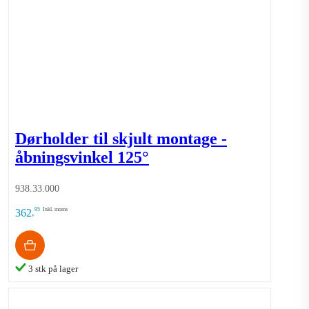
Dørholder til skjult montage -
åbningsvinkel 125°
938.33.000
95
Inkl. moms
362
,
3 stk på lager