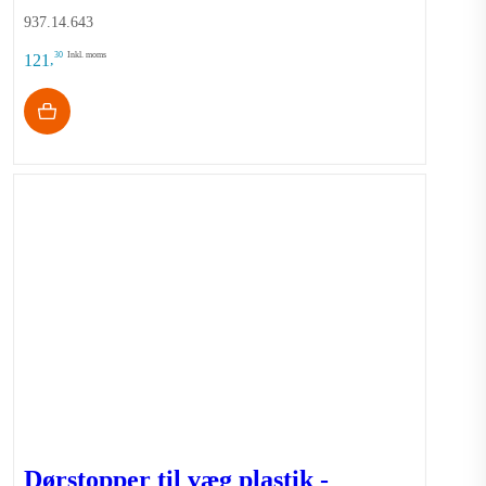
937.14.643
30
Inkl. moms
121
,
Dørstopper til væg plastik -