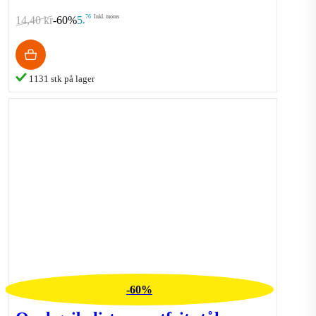
76
Inkl. moms
14,40 kr
-60%
5
,
1131 stk på lager
-60%