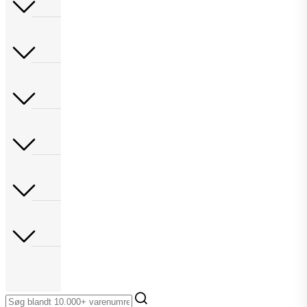
Rum
Skuffeudtræk
Skydedøre
Udeliv
Værktøj
Restparti