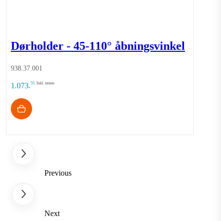
Dørholder - 45-110° åbningsvinkel
938.37.001
55
Inkl. moms
1.073
,
Previous
Next