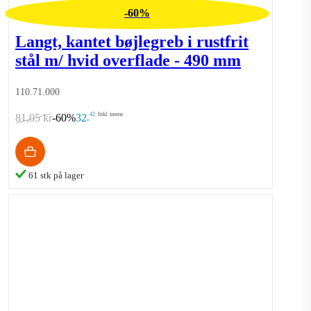
-60%
Langt, kantet bøjlegreb i rustfrit
stål m/ hvid overflade - 490 mm
110.71.000
42
Inkl. moms
81,05 kr
-60%
32
,
61 stk på lager