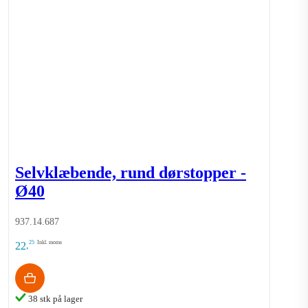
Selvklæbende, rund dørstopper -
Ø40
937.14.687
25
Inkl. moms
22
,
38 stk på lager