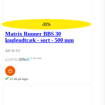
-35%
Matrix Runner BBS 30
kugleudtræk - sort - 500 mm
420.50.352
92
Inkl. moms
62,95 kr
-35%
40
,
22 stk på lager