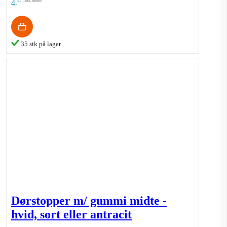
35
Inkl. moms
4
,
35 stk på lager
Dørstopper m/ gummi midte -
hvid, sort eller antracit