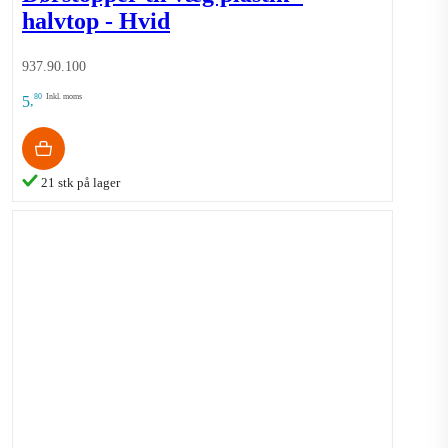
halvtop - Hvid
937.90.100
80
Inkl. moms
5
,
21 stk på lager