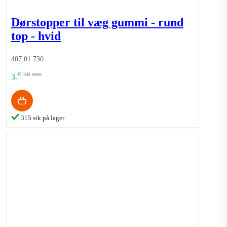
Dørstopper til væg gummi - rund
top - hvid
407.01.730
45
Inkl. moms
3
,
315 stk på lager