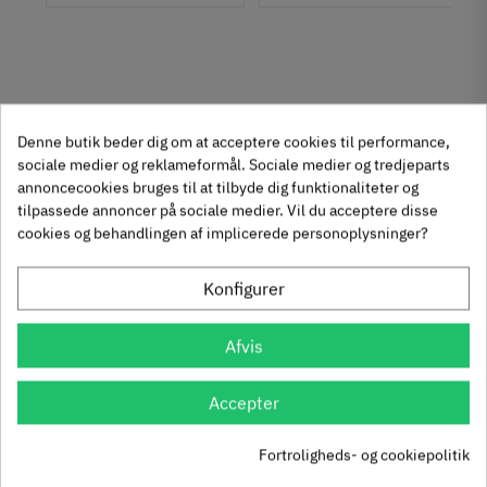
Tilstand
Ny
Denne butik beder dig om at acceptere cookies til performance,
sociale medier og reklameformål. Sociale medier og tredjeparts
annoncecookies bruges til at tilbyde dig funktionaliteter og
Se også disse alternativer i stedet
tilpassede annoncer på sociale medier. Vil du acceptere disse
cookies og behandlingen af implicerede personoplysninger?
Konfigurer
Selvklæbende, rund
Dørholder til skjult
dørstopper - Ø40
Afvis
montage -
937.14.687
åbningsvinkel 125°
938.33.000
Accepter
25
Inkl. moms
22
,
95
Inkl. moms
362
,
Fortroligheds- og cookiepolitik
38 stk på lager