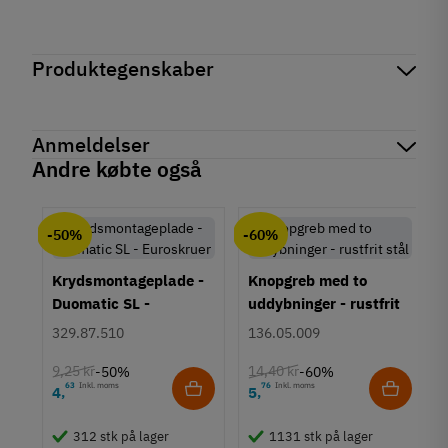
Produktegenskaber
Mærker
Haefele
Reference
937.52.030
Anmeldelser
Produktinformation
Andre købte også
Materiale
chat
Anmeldelser (0)
Rustfrit stål
-50%
-60%
Overflade
Mat
Krydsmontageplade -
Knopgreb med to
Farve
Duomatic SL -
uddybninger - rustfrit
Stålfarvet
Euroskruer
stål
329.87.510
136.05.009
Montering
Gulv montering
9,25 kr
14,40 kr
-50%
-60%
Påskruning
63
Inkl. moms
76
Inkl. moms
4
5
,
,
um
Størrelse
23x63 mm
312 stk på lager
1131 stk på lager