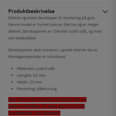
Produktbeskrivelse
Diskret og enkel dørstopper til montering på gulv.
Denne model er formet som en lille top og er meget
diskret. Dørstopperen er i børstet rustfri stål, og med
sort beskyttelse.
Dørstopperen skal monteres i gulvet med en skrue.
Montagematerialer er inkluderet.
Materiale: rustfrit stål
Længde: 63 mm
Højde: 23 mm
Montering: påskruning
OBS! DETTE ER KUN DEN ØVERSTE DEL AF
DØRSTOPPEREN, DU SKAL BESTILLE DEN
TILHØRENDE FOD SEPARAT.