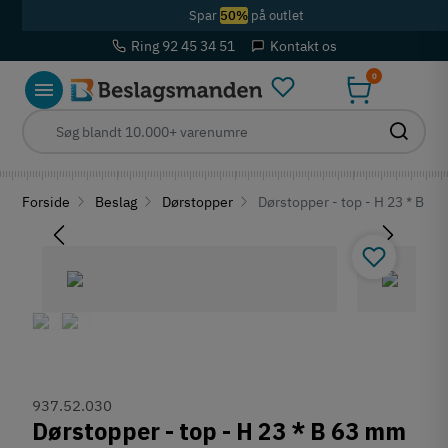
Spar
50%
på outlet
Ring 92 45 34 51
Kontakt os
0
Forside
Beslag
Dørstopper
Dørstopper - top - H 23 * B 63
937.52.030
Dørstopper - top - H 23 * B 63 mm