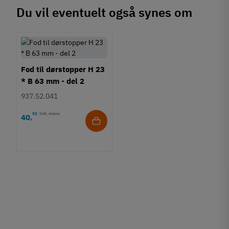
Du vil eventuelt også synes om
Fod til dørstopper H 23
* B 63 mm - del 2
937.52.041
55
Inkl. moms
40
,