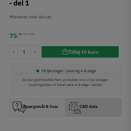
- del 1
Monteres med skruer
75
20
Inkl. moms
,
Tilføj til kurv
-
+
•
På fjernlager: Levering 4-8 dage
Du kan godt bestille flere produkter end vi har på lager.
Leveringstiden vil heraf være 4-8 dage i stedet.
Spørgsmål & Svar
CAD data