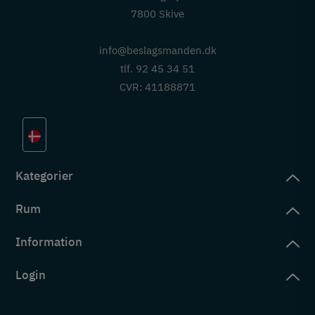
7800 Skive
info@beslagsmanden.dk
tlf. 92 45 34 51
CVR: 41188871
Kategorier
Rum
slag
rd
Information
deværelse
eb
yggers
Login
vering
ul
tré
tingelser
ngsler
g ind på konto