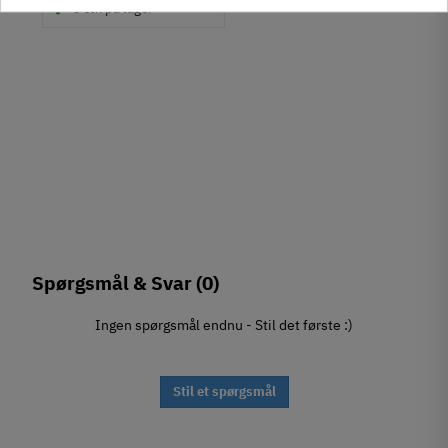
3 stk på lager
Spørgsmål & Svar
(0)
Ingen spørgsmål endnu - Stil det første :)
Stil et spørgsmål