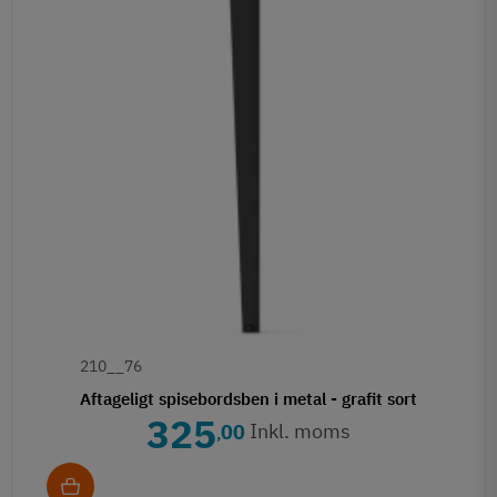
210__76
Aftageligt spisebordsben i metal - grafit sort
325
Inkl. moms
00
,