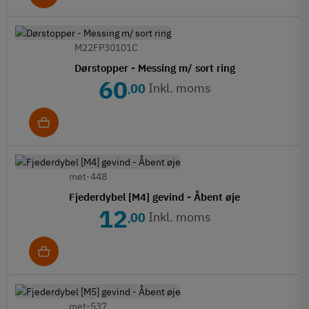
M22FP30101C
Dørstopper - Messing m/ sort ring
60
Inkl. moms
00
,
met-448
Fjederdybel [M4] gevind - Åbent øje
12
Inkl. moms
00
,
met-537