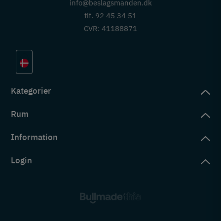
info@beslagsmanden.dk
tlf. 92 45 34 51
CVR: 41188871
Kategorier
Rum
slag
rd
Information
deværelse
eb
yggers
Login
vering
ul
tré
tingelser
ngsler
g ind på konto
rderobe
em er vi
s
ne ordrer
ntor
okie- og privatlivspolitik
s
ne adresser