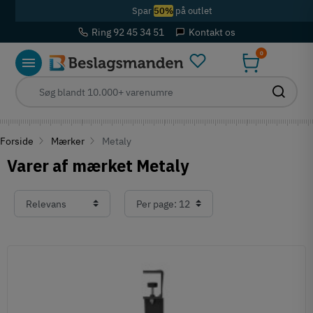
Spar
50%
på outlet
Ring 92 45 34 51
Kontakt os
0
Forside
Mærker
Metaly
Varer af mærket Metaly