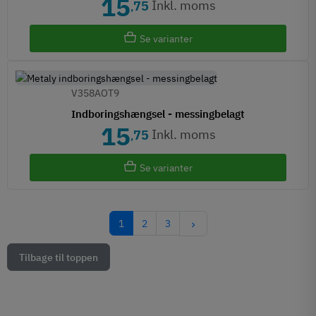
15
Inkl. moms
75
,
Se varianter
V358AOT9
Indboringshængsel - messingbelagt
15
Inkl. moms
75
,
Se varianter
Næste
1
2
3
keyboard_arrow_right
Tilbage til toppen