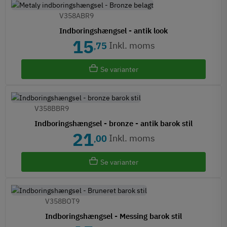
V358ABR9
Indboringshængsel - antik look
15
Inkl. moms
75
,
Se varianter
V358BBR9
Indboringshængsel - bronze - antik barok stil
21
Inkl. moms
00
,
Se varianter
V358BOT9
Indboringshængsel - Messing barok stil