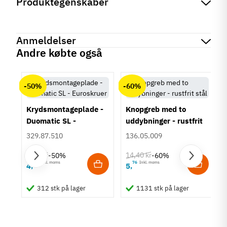
Produktegenskaber
Mærker
Haefele
Reference
635.59.606
Anmeldelser
Produktinformation
Andre købte også
Materiale
chat
Anmeldelser (0)
Stål
-50%
-60%
Overflade
Mat
Krydsmontageplade -
Knopgreb med to
Højde
Duomatic SL -
uddybninger - rustfrit
Spisebord
Euroskruer
stål
329.87.510
136.05.009
Tilstand
Ny
9,25 kr
14,40 kr
-50%
-60%
63
Inkl. moms
76
Inkl. moms
4
5
,
,
um
312 stk på lager
1131 stk på lager