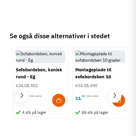
Se også disse alternativer i stedet
Sofabordsben, konisk
Montageplade til
rund - Eg
sofabordsben 10
grader
634.08.402
634.08.490
75
Inkl. moms
60
Inkl. moms
115
11
,
,
el
4 stk på lager
88 stk på lager