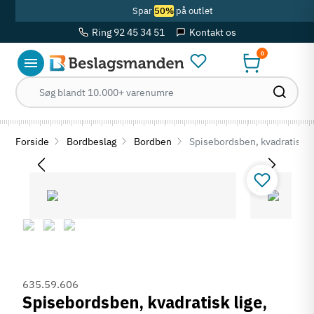
Spar
50%
på outlet
Ring 92 45 34 51
Kontakt os
0
Forside
Bordbeslag
Bordben
Spisebordsben, kvadratisk l
635.59.606
Spisebordsben, kvadratisk lige,