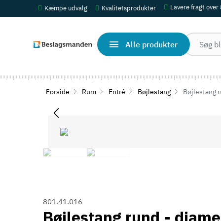
Lavere fragt over
Kæmpe udvalg
Kvalitetsprodukter
Alle produkter
Forside
Rum
Entré
Bøjlestang
Bøjlestang r
801.41.016
Bøjlestang rund - diamet