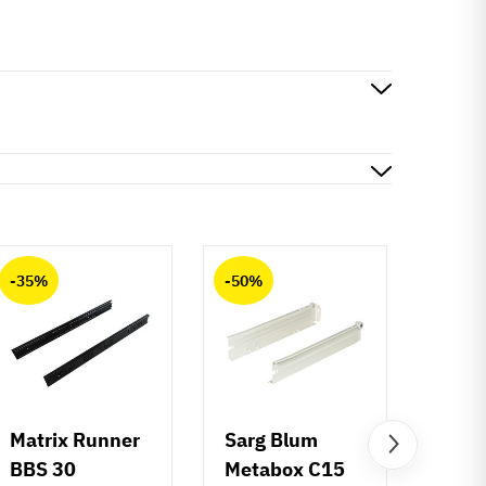
-35%
-50%
-50%
Matrix Runner
Sarg Blum
Greb 
BBS 30
Metabox C15
Rund