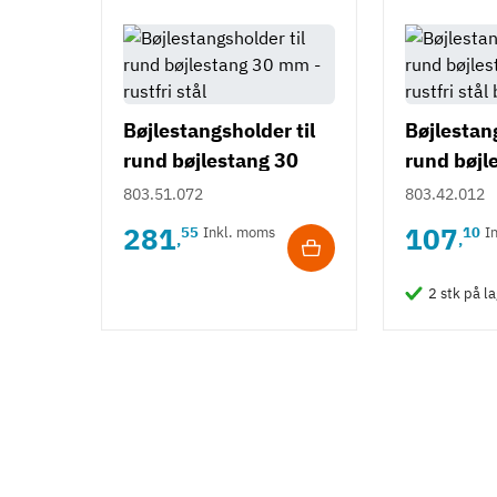
Bøjlestangsholder til
Bøjlestang
rund bøjlestang 30
rund bøjl
mm - rustfri stål
mm - rustf
803.51.072
803.42.012
børstet
281
107
55
Inkl. moms
10
I
,
,
2 stk på l