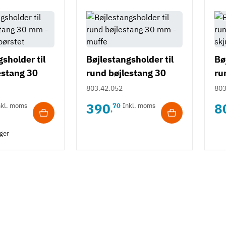
sholder til
Bøjlestangsholder til
Bø
estang 30
rund bøjlestang 30
ru
ri stål
mm - muffe
mm
803.42.052
803
390
8
nkl. moms
70
Inkl. moms
,
ager