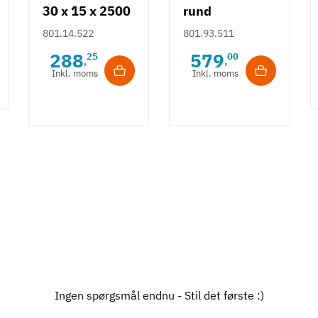
30 x 15 x 2500
rund
- messing
bøjlestang -
801.14.522
801.93.511
overflade
Mokka sort -
288
579
25
00
,
,
2,5 m
Inkl. moms
Inkl. moms
Ingen spørgsmål endnu - Stil det første :)