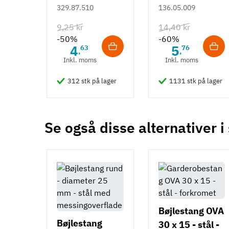
Duomatic SL -
- rustfrit stål
329.87.510
136.05.009
Euroskruer
9,25 kr
14,40 kr
-50%
-60%
4
5
63
76
,
,
Inkl. moms
Inkl. moms
312 stk på lager
1131 stk på lager
Se også disse alternativer i
Bøjlestang OVA
Bøjlestang
30 x 15 - stål -