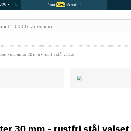
 800,-
Spar
50%
på outlet
und - diameter 30 mm - rustfri stål valset
er 30 mm - rustfri stål valset