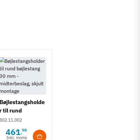
Bøjlestangsholde
r til rund
bøjlestang 30 mm
802.11.002
- midterbeslag,
461
90
,
skjult montage
Inkl. moms