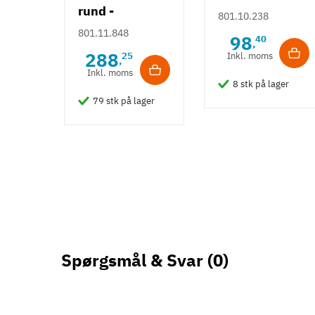
rund -
forkromet
801.10.238
diameter 25
801.11.848
98
40
,
mm - stål med
288
25
Inkl. moms
,
messingoverfla
Inkl. moms
8 stk på lager
de
79 stk på lager
Spørgsmål & Svar
(0)