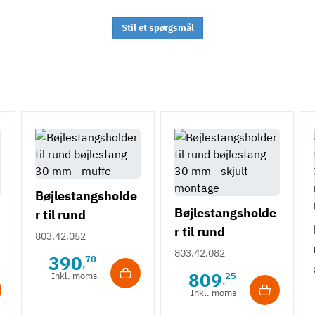
Stil et spørgsmål
Bøjlestangsholde
Bøjlestangsholde
r til rund
r til rund
bøjlestang 30 mm
803.42.052
m
bøjlestang 30 mm
- muffe
803.42.082
390
70
,
- skjult montage
809
Inkl. moms
25
,
Inkl. moms