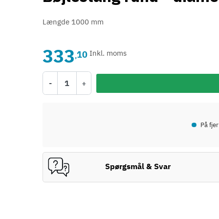
Længde 1000 mm
333
10
Inkl. moms
,
-
+
•
På fje
Spørgsmål & Svar