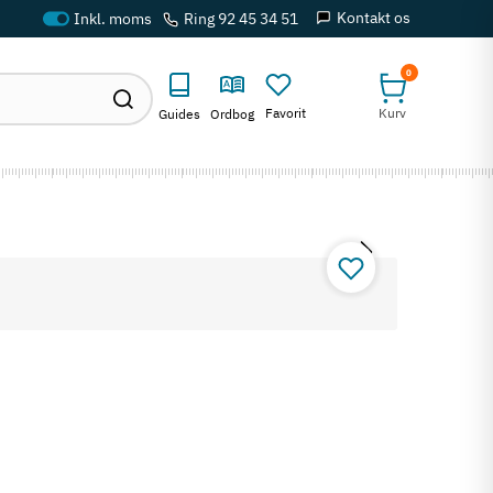
Kontakt os
Ring 92 45 34 51
0
Favorit
Kurv
Guides
Ordbog