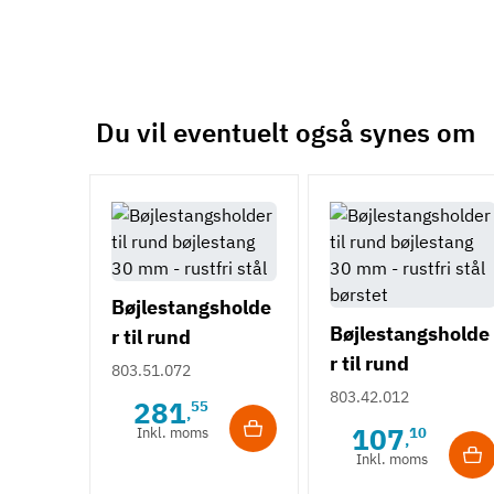
Du vil eventuelt også synes om
Bøjlestangsholde
Bøjlestangsholde
r til rund
r til rund
bøjlestang 30 mm
803.51.072
bøjlestang 30 m
- rustfri stål
803.42.012
281
55
,
- rustfri stål
107
Inkl. moms
10
,
børstet
Inkl. moms