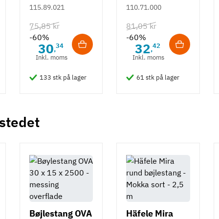
rustfrit stål m/
115.89.021
110.71.000
hvid overflade
75,85 kr
81,05 kr
- 490 mm
-60%
-60%
30
32
34
42
,
,
Inkl. moms
Inkl. moms
133 stk på lager
61 stk på lager
 stedet
Bøjlestang OVA
Häfele Mira