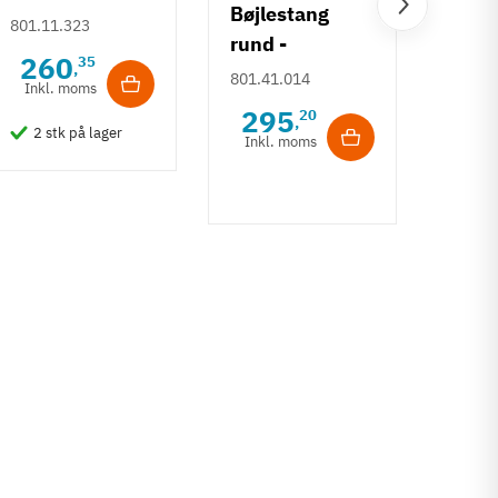
Bøjlestang
sort
Bøjl
801.11.323
rund -
30 x
260
35
,
diameter 20
801.41.014
eget
Inkl. moms
801.8
mm - rustfrit
mete
295
20
,
80
stål
2 stk på lager
Inkl. moms
Inkl