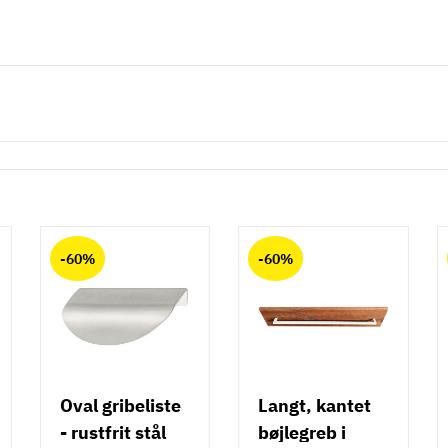
-60%
-60%
Oval gribeliste
Langt, kantet
- rustfrit stål
bøjlegreb i