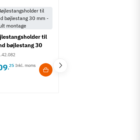
jlestangsholder til
nd bøjlestang 30
 - skjult montage
.42.082
09
25
Inkl. moms
,
Bøjlestangsholder til
rund bøjlestang 30
mm - midterbeslag,
802.11.002
skjult montage
461
90
Inkl. moms
,