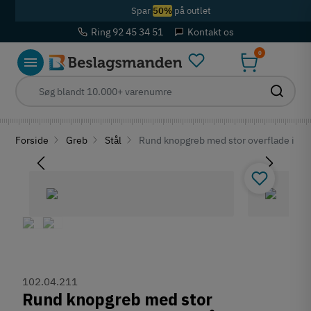
Spar
50%
på outlet
Ring 92 45 34 51
Kontakt os
0
Forside
Greb
Stål
Rund knopgreb med stor overflade i guld
102.04.211
Rund knopgreb med stor