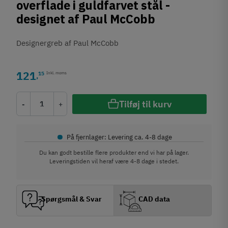
overflade i guldfarvet stål -
designet af Paul McCobb
Designergreb af Paul McCobb
121
15
Inkl. moms
,
Tilføj til kurv
-
+
•
På fjernlager: Levering ca. 4-8 dage
Du kan godt bestille flere produkter end vi har på lager.
Leveringstiden vil heraf være 4-8 dage i stedet.
Spørgsmål & Svar
CAD data