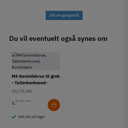
Stil et spørgsmål
Du vil eventuelt også synes om
M4 Gevindskrue til greb
- Tallerkenhoved -
Krydskærv
022.35.081
15
Inkl. moms
1
,
384 stk på lager