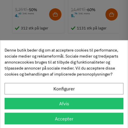
Knopgreb
9,25 kr
14,40 kr
-50%
-60%
Stil
63
Inkl. moms
76
Inkl. moms
4
5
,
,
um
Design
312 stk på lager
1131 stk på lager
Tilstand
Ny
Denne butik beder dig om at acceptere cookies til performance,
sociale medier og reklameformål. Sociale medier og tredjeparts
annoncecookies bruges til at tilbyde dig funktionaliteter og
tilpassede annoncer på sociale medier. Vil du acceptere disse
cookies og behandlingen af implicerede personoplysninger?
Se også disse alternativer i stedet
Konfigurer
Afvis
Kiste håndtag - Mat
Accepter
Klassisk bøjlegreb i
sort - Længde: 100 mm
forkromet poleret stål