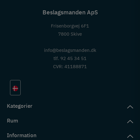
Beslagsmanden ApS
Frisenborgvej 6F1
7800 Skive
info@beslagsmanden.dk
tlf. 92 45 34 51
CVR: 41188871
Kategorier
Rum
slag
rd
Information
deværelse