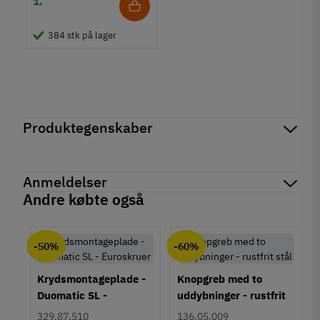
1
,
384 stk på lager
Produktegenskaber
Mærker
Haefele
Reference
102.04.211
Anmeldelser
Produktinformation
Andre købte også
Materiale
chat
Anmeldelser (0)
Stål
-50%
-60%
Farve
Guld
Krydsmontageplade -
Knopgreb med to
Montering
Duomatic SL -
uddybninger - rustfrit
M4 bolt
Euroskruer
stål
329.87.510
136.05.009
Type