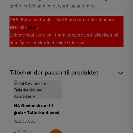
grebet er belagt med et tyndt lag guldfarve.
OBS! Bolte medfølger ikke! Find dem under tilbehør,
eller klik
HER
.
Boltene skal være ca. 4 mm længere end tykkelsen på
den låge eller skuffe de skal sidde på.
Tilbehør der passer til produktet
M4 Gevindskrue til
greb - Tallerkenhoved
- Krydskærv
022.35.081
15
Inkl. moms