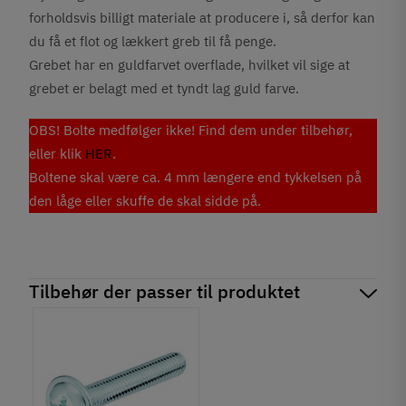
forholdsvis billigt materiale at producere i, så derfor kan
du få et flot og lækkert greb til få penge.
Grebet har en guldfarvet overflade, hvilket vil sige at
grebet er belagt med et tyndt lag guld farve.
OBS! Bolte medfølger ikke! Find dem under tilbehør,
eller klik
HER
.
Boltene skal være ca. 4 mm længere end tykkelsen på
den låge eller skuffe de skal sidde på.
Tilbehør der passer til produktet