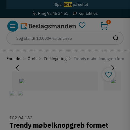
Spar
50%
på outlet
Ring 92 45 34 51
Kontakt os
0
Forside
Greb
Zinklegering
Trendy møbelknopgreb formet so
102.04.182
Trendy møbelknopgreb formet