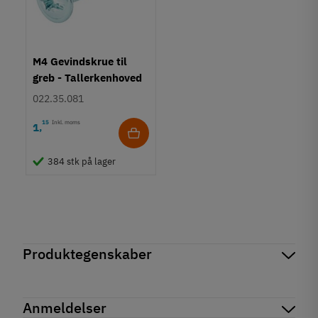
M4 Gevindskrue til
greb - Tallerkenhoved
- Krydskærv
022.35.081
15
Inkl. moms
1
,
384 stk på lager
Produktegenskaber
Mærker
Haefele
Reference
102.04.182
Anmeldelser
Produktinformation