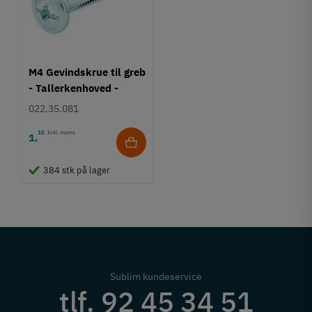
M4 Gevindskrue til greb
- Tallerkenhoved -
Krydskærv
022.35.081
15
Inkl. moms
1
,
384 stk på lager
Sublim kundeservice
tlf. 92 45 34 51