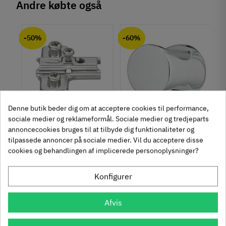
Andre købte også
Materiale
chat
Anmeldelser (0)
Zinklegering
-50%
-60%
Farve
Guld
Montering
M4 bolt
Type
Knopgreb
Denne butik beder dig om at acceptere cookies til performance,
Stil
sociale medier og reklameformål. Sociale medier og tredjeparts
um
Krydsmontageplade -
Knopgreb med to
Design
annoncecookies bruges til at tilbyde dig funktionaliteter og
Duomatic SL -
uddybninger - rustfrit
tilpassede annoncer på sociale medier. Vil du acceptere disse
Tilstand
Ny
Euroskruer
stål
329.87.510
136.05.009
cookies og behandlingen af implicerede personoplysninger?
9,25 kr
14,40 kr
-50%
-60%
Konfigurer
63
Inkl. moms
76
Inkl. moms
4
5
,
,
312 stk på lager
1131 stk på lager
Afvis