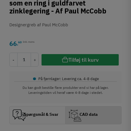
som en ring i guldfarvet
zinklegering - Af Paul McCobb
Designergreb af Paul McCobb
66
60
Inkl. moms
,
Tilføj til kurv
-
+
•
På fjernlager: Levering ca. 4-8 dage
Du kan godt bestille flere produkter end vi har på lager.
Leveringstiden vil heraf være 4-8 dage i stedet.
Spørgsmål & Svar
CAD data