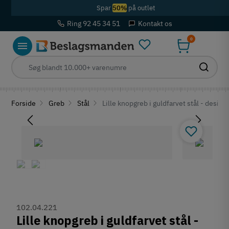
Spar
50%
på outlet
Ring 92 45 34 51
Kontakt os
0
Forside
Greb
Stål
Lille knopgreb i guldfarvet stål - desig
102.04.221
Lille knopgreb i guldfarvet stål -