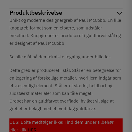
Produktbeskrivelse
Unikt og moderne designergreb af Paul McCobb. En lille
knopgreb formet som en elpære, som udståler
enkelhed. Knopgrebet er produceret i guldfarvet stål og
er designet af Paul McCobb
Se alle mål på den tekniske tegning under billeder.
Dette greb er produceret i stål. Stål er en betegnelse for
en legering af forskellige metaller, hvori jern indgår som
et væsentligt element. Stål er et stærkt, holdbart og
slidstærkt materialer som kan tåle meget.
Grebet har en guldfarvet overflade, hvilket vil sige at
grebet er belagt med et tyndt lag guldfarve.
OBS! Bolte medfølger ikke! Find dem under tilbehør,
eller klik
HER
.