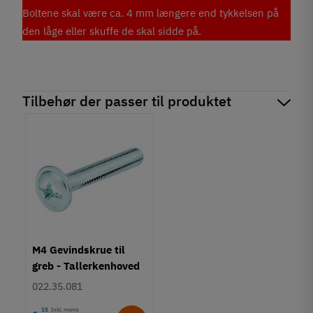
Boltene skal være ca. 4 mm længere end tykkelsen på
den låge eller skuffe de skal sidde på.
Tilbehør der passer til produktet
M4 Gevindskrue til
greb - Tallerkenhoved
- Krydskærv
022.35.081
15
Inkl. moms