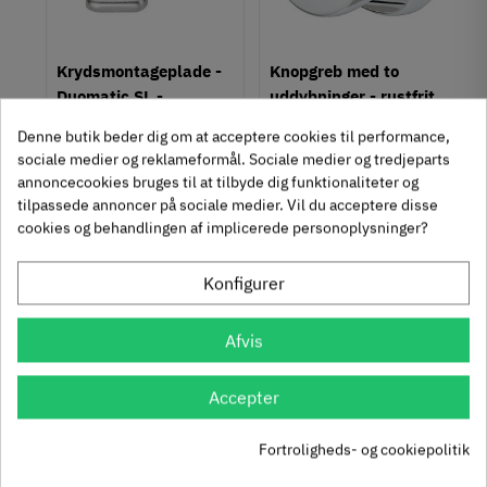
Type
Knopgreb
Stil
um
Krydsmontageplade -
Knopgreb med to
Design
Duomatic SL -
uddybninger - rustfrit
Tilstand
Ny
Euroskruer
stål
329.87.510
136.05.009
Denne butik beder dig om at acceptere cookies til performance,
sociale medier og reklameformål. Sociale medier og tredjeparts
9,25 kr
14,40 kr
-50%
-60%
annoncecookies bruges til at tilbyde dig funktionaliteter og
63
Inkl. moms
76
Inkl. moms
4
5
,
,
tilpassede annoncer på sociale medier. Vil du acceptere disse
cookies og behandlingen af implicerede personoplysninger?
312 stk på lager
1131 stk på lager
Konfigurer
Se også disse alternativer i stedet
Afvis
Accepter
Kiste håndtag - Mat
Fortroligheds- og cookiepolitik
Klassisk bøjlegreb i
sort - Længde: 100 mm