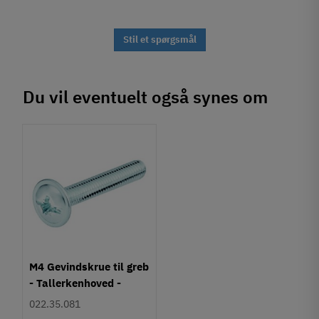
Stil et spørgsmål
Du vil eventuelt også synes om
M4 Gevindskrue til greb
- Tallerkenhoved -
Krydskærv
022.35.081