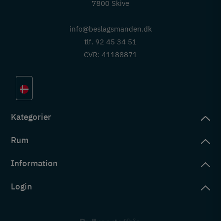
7800 Skive
info@beslagsmanden.dk
tlf. 92 45 34 51
CVR: 41188871
Kategorier
Rum
slag
rd
Information
deværelse
eb
yggers
Login
vering
ul
tré
tingelser
ngsler
g ind på konto
rderobe