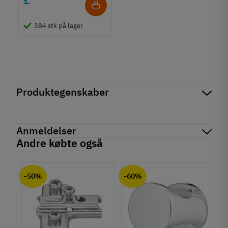
1
,
384 stk på lager
Produktegenskaber
Mærker
Haefele
Reference
102.04.221
Anmeldelser
Produktinformation
Andre købte også
Materiale
chat
Anmeldelser (0)
Stål
-50%
-60%
Farve
Guld
Montering
M4 bolt