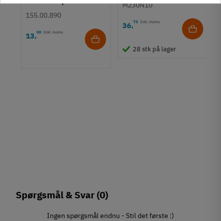
forkromet poleret stål
M230N10
72-200 mm
155.00.890
75
Inkl. moms
36
,
00
Inkl. moms
13
,
28 stk på lager
Spørgsmål & Svar
(0)
Ingen spørgsmål endnu - Stil det første :)