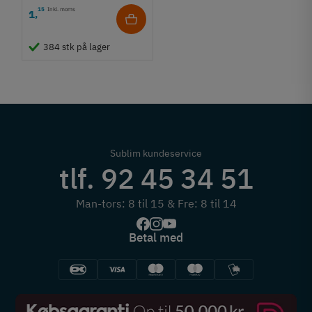
15
Inkl. moms
1
,
384 stk på lager
Sublim kundeservice
tlf. 92 45 34 51
Man-tors: 8 til 15 & Fre: 8 til 14
Betal med